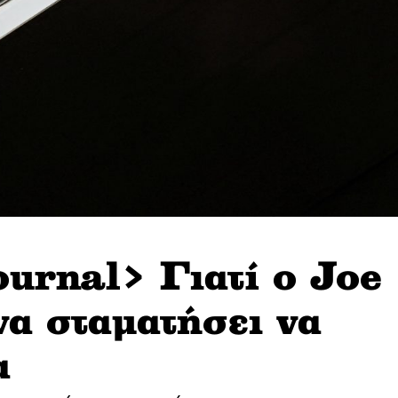
ournal> Γιατί ο Joe
να σταματήσει να
α