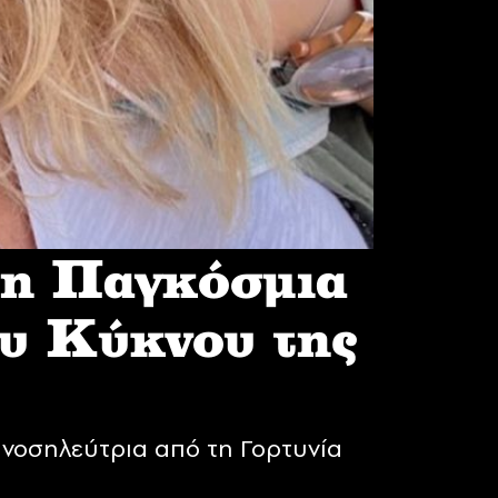
 η Παγκόσμια
υ Κύκνου της
νοσηλεύτρια από τη Γορτυνία