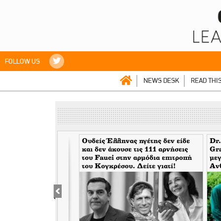
FOLLOW US
NEWS DESK
READ THI
gitte> Πως η elite
Ουδείς Έλληνας ηγέτης δεν είδε
Dr.
ppets της. Το βαρύ
και δεν άκουσε τις 111 αρνήσεις
Gr
ιού που έγινε Brigitte
του Fauci στην αρμόδια επιτροπή
μεγ
του Κογκρέσου. Δείτε γιατί!
Αν
κάλ
του
υψώ
φω