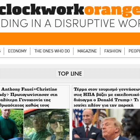
S
ECONOMY
THE ONES WHO DO
MAGAZINE
FASHION
PEOP
TOP LINE
 Anthony Fauci+Christine
Τέρμα στον τουρισμό γεννήσεω
ady> Πρωταγωνίστησαν στη
στις ΗΠΑ βάζει με εκτελεστικό
αλύτερη Γενοκτονία της
διάταγμα ο Donald Trump> Τι
θρωπότητας καθώς τους
ισχύει πλέον για την παροχή
υπταν οι μηντιακές ερπύστριες
υπηκοότητας
 deep state. Τώρα η σύζυγος
νει το δάχτυλο στους
τορεπόρτερ