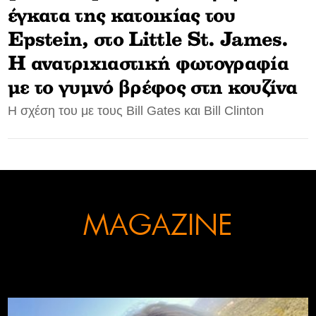
έγκατα της κατοικίας του
CONTACT
Epstein, στο Little St. James.
ADVERTISE
Η ανατριχιαστική φωτογραφία
με το γυμνό βρέφος στη κουζίνα
Η σχέση του με τους Bill Gates και Bill Clinton
MAGAZINE