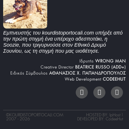
Εμπνευστής του kourdistoportocali.com υπήρξε από
την πρώτη στιγμή ένα υπέροχο αδεσποτάκι, η
Soozie, που τριγυρνούσε στον Εθνικό Δρυμό
Σουνίου, ως τη στιγμή που μας υιοθέτησε.
Iδρυτής
WRONG MAN
Creative Director
BEATRICE RUSSO (ADD+)
Ειδικός Σύμβουλος
ΑΘΑΝΑΣΙΟΣ Χ. ΠΑΠΑΝΔΡΟΠΟΥΛΟΣ
Web Development
CODEEHUT
©
KOURDISTOPORTOCALI.COM
HOSTED BY: IpHost |
2007 - 2026
DEVELOPED BY:
CodeeHut