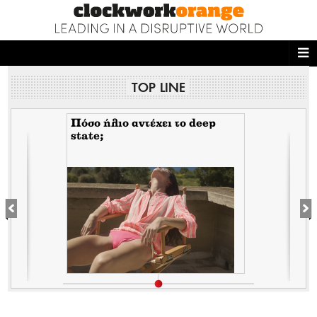
ΑΡΧΙΚΗ
TOP LINE
NEWS DESK
READ THIS
Πόσο ήλιο αντέχει το deep
state;
ECONOMY
THE ONES WHO DO
MAGAZINE
FASHION
PEOPLE
WELLNESS