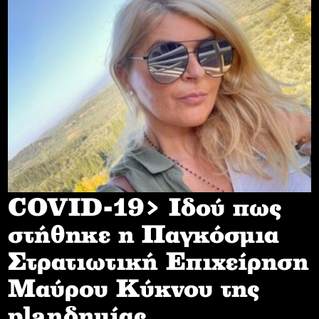
COVID-19> Iδού πως
στήθηκε η Παγκόσμια
Στρατιωτική Επιχείρηση
Mαύρου Κύκνου της
planδημίας