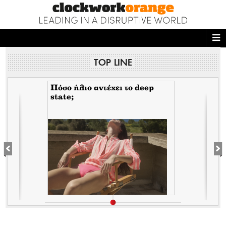
ΑΡΧΙΚΗ
TOP LINE
NEWS DESK
READ THIS
Πόσο ήλιο αντέχει το deep
state;
ECONOMY
THE ONES WHO DO
MAGAZINE
FASHION
PEOPLE
WELLNESS