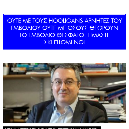
GOLDEN TRAVELLER
OΥΤΕ ΜΕ ΤΟΥΣ HOOLIGANS ΑΡΝΗΤΕΣ ΤΟΥ
SOOZIE’S FRIENDS
ΕΜΒΟΛΙΟΥ ΟΥΤΕ ΜΕ ΟΣΟΥΣ ΘΕΩΡΟΥΝ
ΤΟ ΕΜΒΟΛΙΟ ΘΕΣΦΑΤΟ. ΕΙΜΑΣΤΕ
CULTURE
ΣΚΕΠΤΟΜΕΝΟΙ
TASTELAND
TECH
HEALTH
MEDIALAND
DRIVE
SPORTS
DIA Y NOCHE