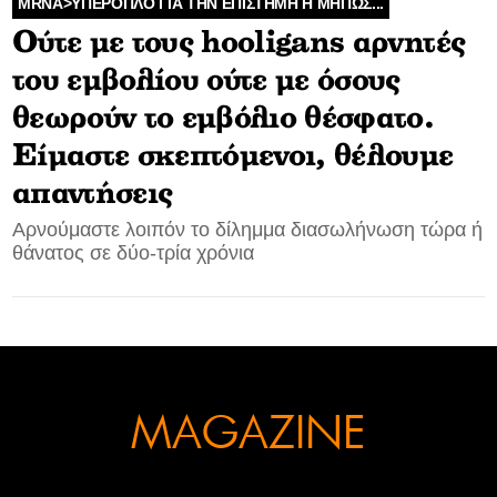
MRNA>YΠΕΡΟΠΛΟ ΓΙΑ ΤΗΝ ΕΠΙΣΤΗΜΗ Η ΜΗΠΩΣ...
Oύτε με τους hooligans αρνητές
CONTACT
του εμβολίου ούτε με όσους
ADVERTISE
θεωρούν το εμβόλιο θέσφατο.
Είμαστε σκεπτόμενοι, θέλουμε
απαντήσεις
Αρνούμαστε λοιπόν το δίλημμα διασωλήνωση τώρα ή
θάνατος σε δύο-τρία χρόνια
MAGAZINE