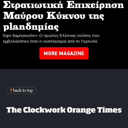
Στρατιωτική Επιχείρηση
Mαύρου Κύκνου της
planδημίας
Έφη Καμπισιούλη> Ο πρώτος Έλληνας πολίτης που
εμβολιάστηκε ήταν η νοσηλεύτρια από τη Γορτυνία
MORE MAGAZINE