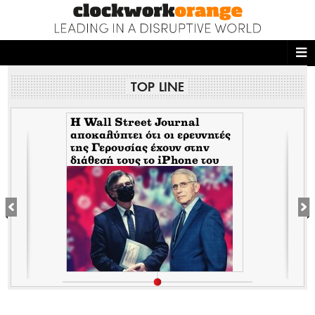
ΑΡΧΙΚΗ
TOP LINE
NEWS DESK
READ THIS
H Wall Street Journal
αποκαλύπτει ότι οι ερευνητές
της Γερουσίας έχουν στην
ECONOMY
διάθεσή τους το iPhone του
Tony Fauci από την περίοδο
THE ONES WHO DO
της πανδημίας. Τι σημαίνει
αυτό για τον εμπλεκόμενο
Σωτήρη Τσιόδρα
MAGAZINE
FASHION
PEOPLE
WELLNESS