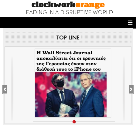
ΑΡΧΙΚΗ
TOP LINE
NEWS DESK
READ THIS
H Wall Street Journal
αποκαλύπτει ότι οι ερευνητές
της Γερουσίας έχουν στην
ECONOMY
διάθεσή τους το iPhone του
Tony Fauci από την περίοδο
THE ONES WHO DO
της πανδημίας. Τι σημαίνει
αυτό για τον εμπλεκόμενο
Σωτήρη Τσιόδρα
MAGAZINE
FASHION
PEOPLE
WELLNESS