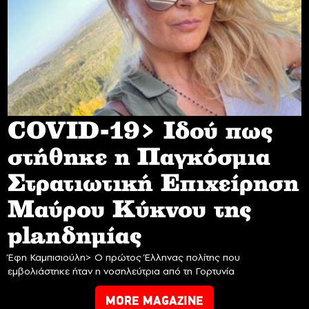
COVID-19> Iδού πως
στήθηκε η Παγκόσμια
Στρατιωτική Επιχείρηση
Mαύρου Κύκνου της
planδημίας
Έφη Καμπισιούλη> Ο πρώτος Έλληνας πολίτης που
εμβολιάστηκε ήταν η νοσηλεύτρια από τη Γορτυνία
MORE MAGAZINE