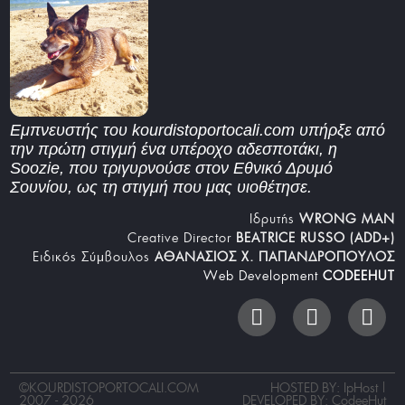
Εμπνευστής του kourdistoportocali.com υπήρξε από
την πρώτη στιγμή ένα υπέροχο αδεσποτάκι, η
Soozie, που τριγυρνούσε στον Εθνικό Δρυμό
Σουνίου, ως τη στιγμή που μας υιοθέτησε.
Iδρυτής
WRONG MAN
Creative Director
BEATRICE RUSSO (ADD+)
Ειδικός Σύμβουλος
ΑΘΑΝΑΣΙΟΣ Χ. ΠΑΠΑΝΔΡΟΠΟΥΛΟΣ
Web Development
CODEEHUT
©
KOURDISTOPORTOCALI.COM
HOSTED BY: IpHost |
2007 - 2026
DEVELOPED BY:
CodeeHut