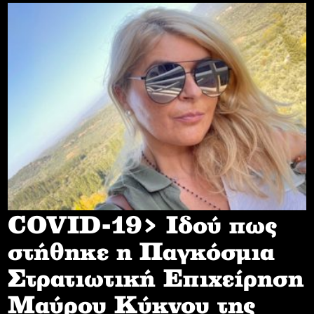
COVID-19> Iδού πως
στήθηκε η Παγκόσμια
Στρατιωτική Επιχείρηση
Mαύρου Κύκνου της