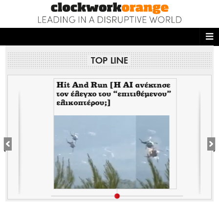
ΑΡΧΙΚΗ
TOP LINE
NEWS DESK
READ THIS
Hit And Run [H ΑΙ ανέκτησε
τον έλεγχο του “επιτιθέμενου”
ελικοπτέρου;]
ECONOMY
σ
THE ONES WHO DO
MAGAZINE
FASHION
PEOPLE
WELLNESS