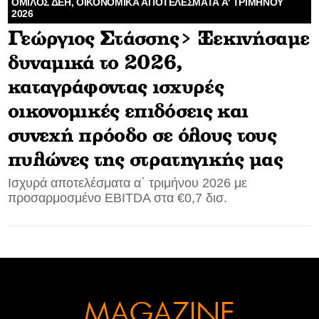
ΌΜΙΛΟΣ ΔΕΗ, ΟΙΚΟΝΟΜΙΚΑ ΑΠΟΤΕΛΕΣΜΑΤΑ Α' ΤΡΙΜΗΝΟΥ
2026
CONTACT
Γεώργιος Στάσσης> Ξεκινήσαμε
δυναμικά το 2026,
ADVERTISE
καταγράφοντας ισχυρές
οικονομικές επιδόσεις και
συνεχή πρόοδο σε όλους τους
πυλώνες της στρατηγικής μας
Ισχυρά αποτελέσματα α΄ τριμήνου 2026 με
προσαρμοσμένο EBITDA στα €0,7 δισ.
MAGAZINE