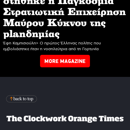
στήθηκε η Παγκόσμια
Στρατιωτική Επιχείρηση
Mαύρου Κύκνου της
planδημίας
Έφη Καμπισιούλη> Ο πρώτος Έλληνας πολίτης που
εμβολιάστηκε ήταν η νοσηλεύτρια από τη Γορτυνία
MORE MAGAZINE