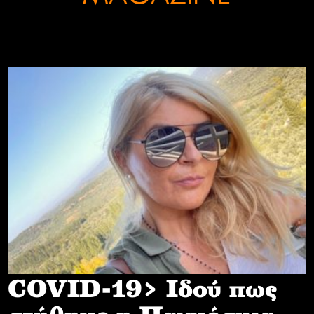
COVID-19> Iδού πως