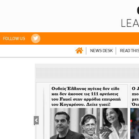
FOLLOW US
NEWS DESK
READ THI
aily Mail> Η κρίση
Ουδείς Έλληνας ηγέτης δεν είδε
Ο J
 έχει τελειώσει,
και δεν άκουσε τις 111 αρνήσεις
πιο
ε και απειλεί ξανά
του Fauci στην αρμόδια επιτροπή
μετ
ώπη
του Κογκρέσου. Δείτε γιατί!
Ότα
μάσ