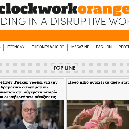
S
ECONOMY
THE ONES WHO DO
MAGAZINE
FASHION
PEOP
TOP LINE
effrey Tucker γράφει για την
Πόσο ήλιο αντέχει το deep stat
 δραματική αφηγηματική
ατόπιση στη σύγχρονη ιστορία.
ν οι κυβερνήσεις πέταξαν τις
κες τους