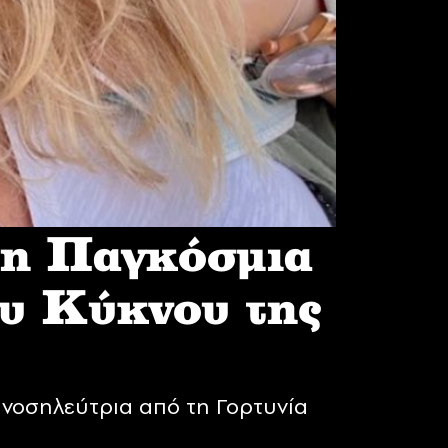
 η Παγκόσμια
υ Κύκνου της
νοσηλεύτρια από τη Γορτυνία