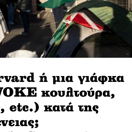
rvard ή μια γιάφκα
WOKE κουλτούρα,
, etc.) κατά της
νειας;