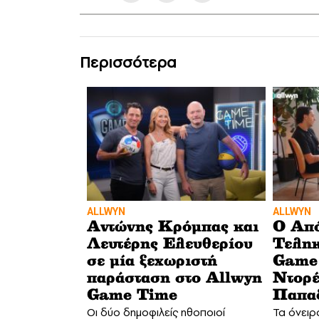
Περισσότερα
ALLWYN
ALLWYN
Αντώνης Κρόμπας και
Ο Απ
Λευτέρης Ελευθερίου
Τεληκ
σε μία ξεχωριστή
Game 
παράσταση στο Allwyn
Ντορέ
Game Time
Παπα
Οι δύο δημοφιλείς ηθοποιοί
Τα όνειρ