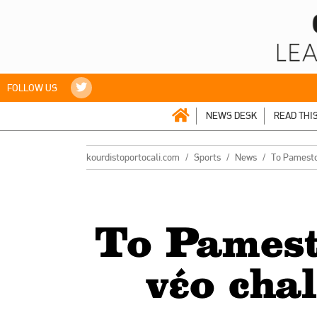
FOLLOW US
NEWS DESK
READ THI
kourdistoportocali.com
Sports
Νews
Το Pamestoi
Το Pamest
νέο cha