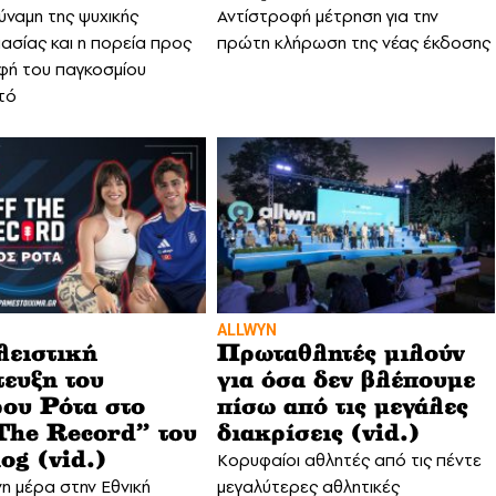
δύναμη της ψυχικής
Αντίστροφή μέτρηση για την
ασίας και η πορεία προς
πρώτη κλήρωση της νέας έκδοσης
φή του παγκοσμίου
τό
ALLWYN
ειστική
Πρωταθλητές μιλούν
τευξη του
για όσα δεν βλέπουμε
ου Ρότα στο
πίσω από τις μεγάλες
The Record” του
διακρίσεις (vid.)
Κορυφαίοι αθλητές από τις πέντε
og (vid.)
η μέρα στην Εθνική
μεγαλύτερες αθλητικές