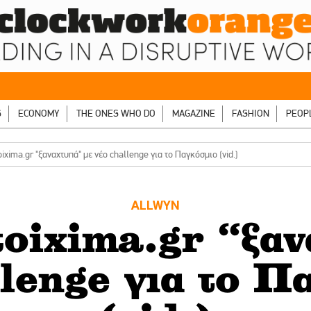
S
ECONOMY
THE ONES WHO DO
MAGAZINE
FASHION
PEOP
xima.gr "ξαναχτυπά" με νέο challenge για το Παγκόσμιο (vid.)
ALLWYN
oixima.gr “ξαν
llenge για το Π