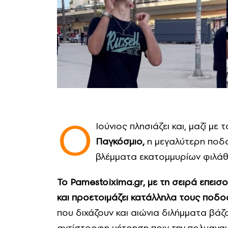
Ο
Ιούνιος πλησιάζει και, μαζί με
Παγκόσμιο,
η μεγαλύτερη ποδ
βλέμματα εκατομμυρίων φιλάθ
Το
Pamestoixima
.
gr
, με τη σειρά επει
και προετοιμάζει κατάλληλα τους ποδ
που διχάζουν και αιώνια διλήμματα βάζο
αντίστροφη μέτρηση πριν την πολυαναμε