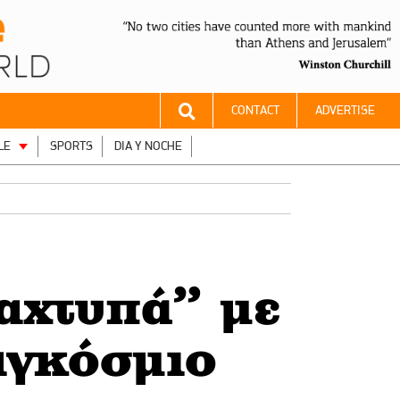
CONTACT
ADVERTISE
LE
SPORTS
DIA Y NOCHE
αχτυπά” με
αγκόσμιο