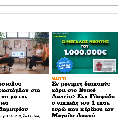
ALLWYN
όστολος
Σε μόνιμες διακοπές
ωστόγλου στο
χάρη στο Ενικό
on με την
Λαχείο> Στη Γλυφάδα
ττα
ο νικητής του 1 εκατ.
δημητρίου
ευρώ που κέρδισε τον
α για το Λος Άντζελες
Μεγάλο Λαχνό