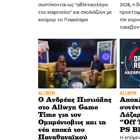
συστήνονται ως "αθλητικολόγοι
2028, η 
του καφενείου" και σχολιάζουν με
προετοιμ
χιούμορ το Παγκόσμιο
την κορυ
ταεκβον
ALLWYN
ALLWYN
Ο Ανδρέας Πιστιόλης
Αποκλ
στο Allwyn Game
συνέν
Time για τον
Λάζαρ
Ομπράντοβιτς και τη
“Off 
νέα εποχή του
PS Bl
H επόμεν
Παναθηναϊκού