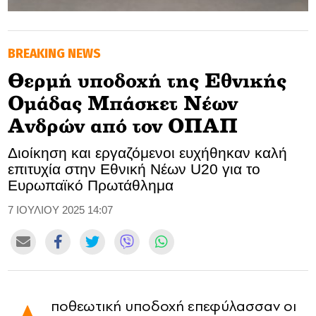
GOLDEN TRAVELLER
BREAKING NEWS
SOOZIE’S FRIENDS
Θερμή υποδοχή της Εθνικής
CULTURE
Ομάδας Μπάσκετ Νέων
TASTELAND
Ανδρών από τον ΟΠΑΠ
Διοίκηση και εργαζόμενοι ευχήθηκαν καλή
TECH
επιτυχία στην Εθνική Νέων U20 για το
Ευρωπαϊκό Πρωτάθλημα
HEALTH
7 ΙΟΥΛΙΟΥ 2025 14:07
MEDIALAND
DRIVE
SPORTS
ποθεωτική υποδοχή επεφύλασσαν οι
DIA Y NOCHE