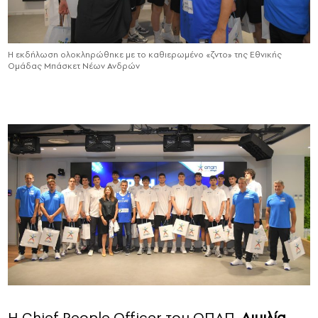
Η εκδήλωση ολοκληρώθηκε με το καθιερωμένο «ζντο» της Εθνικής
Ομάδας Μπάσκετ Νέων Ανδρών
Η
Chief
People
Officer
του ΟΠΑΠ,
Αιμιλία