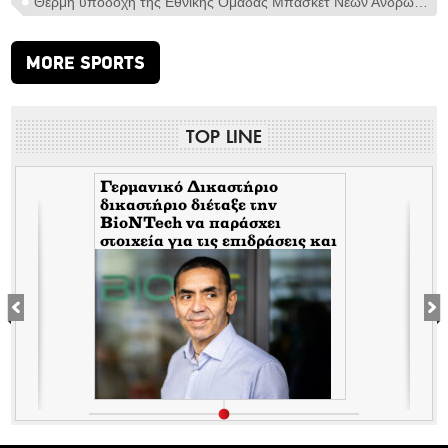
Θερμή υποδοχή της Εθνικής Ομάδας Μπάσκετ Νέων Ανδρών από τον ΟΠΑΠ
MORE SPORTS
TOP LINE
Γερμανικό Δικαστήριο
δικαστήριο διέταξε την
BioNTech να παράσχει
στοιχεία για τις επιδράσεις και
τις παρενέργειες των παρτίδων
FE6975 και 1D020A