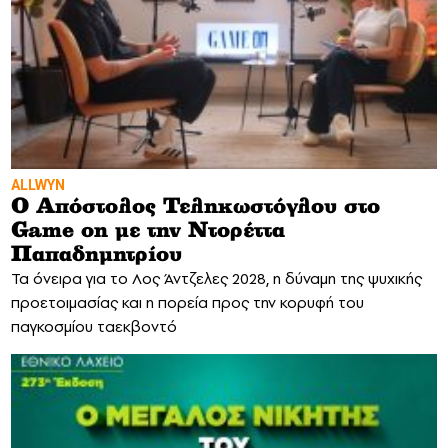
ALLWYN
Ο Απόστολος Τεληκωστόγλου στο
Game on με την Ντορέττα
Παπαδημητρίου
Τα όνειρα για το Λος Άντζελες 2028, η δύναμη της ψυχικής
προετοιμασίας και η πορεία προς την κορυφή του
παγκοσμίου ταεκβοντό