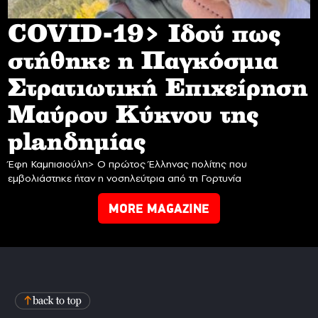
COVID-19> Iδού πως
στήθηκε η Παγκόσμια
Στρατιωτική Επιχείρηση
Mαύρου Κύκνου της
planδημίας
Έφη Καμπισιούλη> Ο πρώτος Έλληνας πολίτης που
εμβολιάστηκε ήταν η νοσηλεύτρια από τη Γορτυνία
MORE MAGAZINE