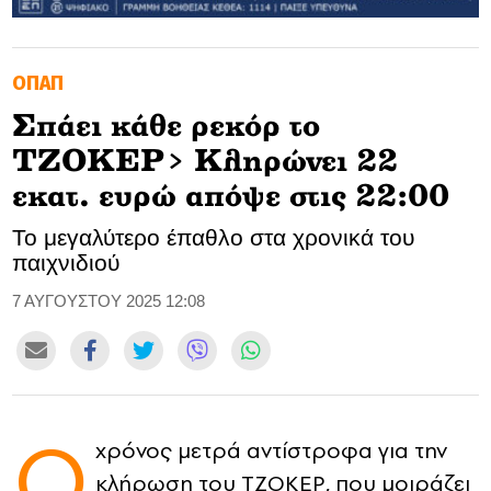
GOLDEN TRAVELLER
ΟΠΑΠ
SOOZIE’S FRIENDS
Σπάει κάθε ρεκόρ το
CULTURE
ΤΖΟΚΕΡ> Κληρώνει 22
TASTELAND
εκατ. ευρώ απόψε στις 22:00
Το μεγαλύτερο έπαθλο στα χρονικά του
TECH
παιχνιδιού
HEALTH
7 ΑΥΓΟΥΣΤΟΥ 2025 12:08
MEDIALAND
DRIVE
Ο
SPORTS
χρόνος μετρά αντίστροφα για την
κλήρωση του ΤΖΟΚΕΡ, που μοιράζει
DIA Y NOCHE