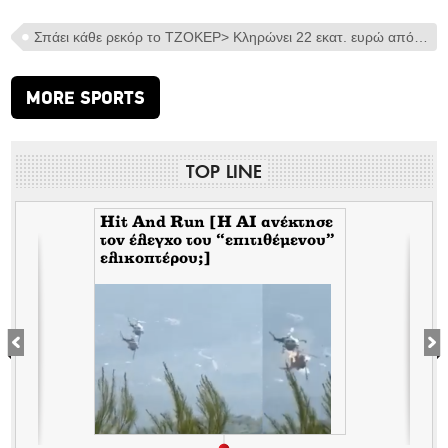
Σπάει κάθε ρεκόρ το ΤΖΟΚΕΡ> Κληρώνει 22 εκατ. ευρώ απόψε στις 22:00
MORE SPORTS
TOP LINE
Hit And Run [H ΑΙ ανέκτησε
τον έλεγχο του “επιτιθέμενου”
ελικοπτέρου;]
σ