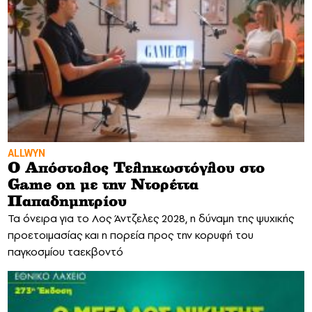
ALLWYN
Ο Απόστολος Τεληκωστόγλου στο
Game on με την Ντορέττα
Παπαδημητρίου
Τα όνειρα για το Λος Άντζελες 2028, η δύναμη της ψυχικής
προετοιμασίας και η πορεία προς την κορυφή του
παγκοσμίου ταεκβοντό