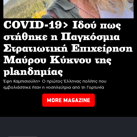
COVID-19> Iδού πως
στήθηκε η Παγκόσμια
Στρατιωτική Επιχείρηση
Mαύρου Κύκνου της
planδημίας
Έφη Καμπισιούλη> Ο πρώτος Έλληνας πολίτης που
εμβολιάστηκε ήταν η νοσηλεύτρια από τη Γορτυνία
MORE MAGAZINE