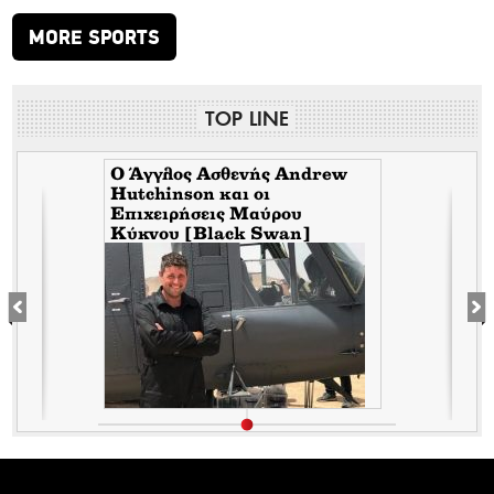
MORE SPORTS
TOP LINE
Ο Άγγλος Ασθενής Andrew
Hutchinson και οι
Επιχειρήσεις Μαύρου
Κύκνου [Black Swan]
ε