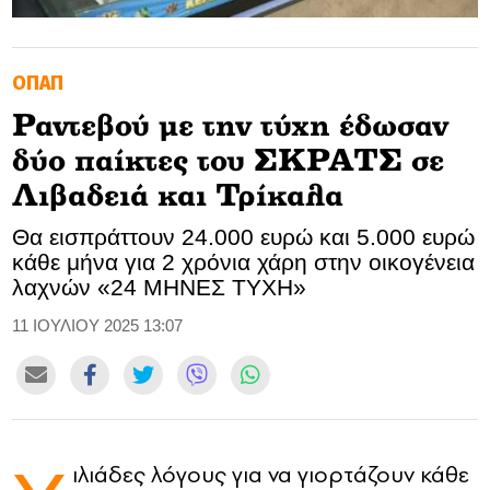
GOLDEN TRAVELLER
ΟΠΑΠ
SOOZIE’S FRIENDS
Ραντεβού με την τύχη έδωσαν
CULTURE
δύο παίκτες του ΣΚΡΑΤΣ σε
TASTELAND
Λιβαδειά και Τρίκαλα
Θα εισπράττουν 24.000 ευρώ και 5.000 ευρώ
TECH
κάθε μήνα για 2 χρόνια χάρη στην οικογένεια
λαχνών «24 ΜΗΝΕΣ ΤΥΧΗ»
HEALTH
11 ΙΟΥΛΙΟΥ 2025 13:07
MEDIALAND
DRIVE
SPORTS
ιλιάδες λόγους για να γιορτάζουν κάθε
DIA Y NOCHE