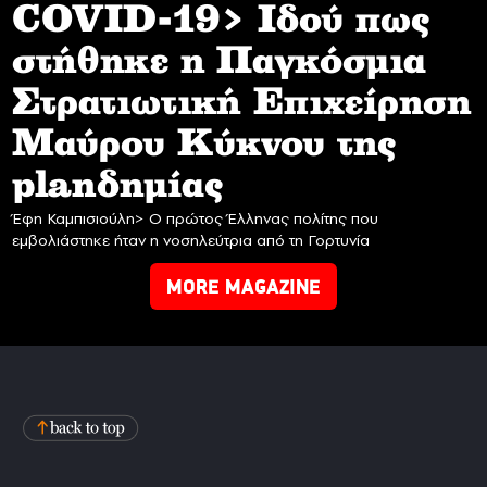
COVID-19> Iδού πως
στήθηκε η Παγκόσμια
Στρατιωτική Επιχείρηση
Mαύρου Κύκνου της
planδημίας
Έφη Καμπισιούλη> Ο πρώτος Έλληνας πολίτης που
εμβολιάστηκε ήταν η νοσηλεύτρια από τη Γορτυνία
MORE MAGAZINE