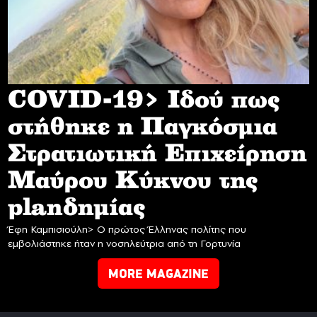
COVID-19> Iδού πως
στήθηκε η Παγκόσμια
Στρατιωτική Επιχείρηση
Mαύρου Κύκνου της
planδημίας
Έφη Καμπισιούλη> Ο πρώτος Έλληνας πολίτης που
εμβολιάστηκε ήταν η νοσηλεύτρια από τη Γορτυνία
MORE MAGAZINE