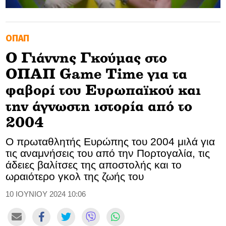
GOLDEN TRAVELLER
ΟΠΑΠ
SOOZIE’S FRIENDS
Ο Γιάννης Γκούμας στο
CULTURE
ΟΠΑΠ Game Time για τα
TASTELAND
φαβορί του Ευρωπαϊκού και
την άγνωστη ιστορία από το
TECH
2004
HEALTH
Ο πρωταθλητής Ευρώπης του 2004 μιλά για
τις αναμνήσεις του από την Πορτογαλία, τις
MEDIALAND
άδειες βαλίτσες της αποστολής και το
ωραιότερο γκολ της ζωής του
DRIVE
10 ΙΟΥΝΙΟΥ 2024 10:06
SPORTS
DIA Y NOCHE