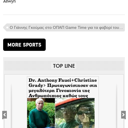
Allwyn
Ο Γιάννης Γκούμας στο ΟΠΑΠ Game Time για τα φαβορί του Ευρωπαϊκού και την άγνωστη ιστορία από το 2004
MORE SPORTS
TOP LINE
Dr. Anthony Fauci+Christine
Grady> Πρωταγωνίστησαν στη
μεγαλύτερη Γενοκτονία της
Ανθρωπότητας καθώς τους
κάλυπταν οι μηντιακές
ερπύστριες του deep state.
Τώρα η σύζυγος υψώνει το
δάχτυλο στους φωτορεπόρτερ