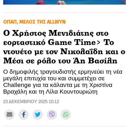
GOLDEN TRAVELLER
ΟΠΑΠ, ΜΕΛΟΣ ΤΗΣ ALLWYN
SOOZIE’S FRIENDS
Ο Χρήστος Μενιδιάτης στο
CULTURE
εορταστικό Game Time> Το
TASTELAND
ντουέτο με τον Νικολαΐδη και ο
Μέσι σε ρόλο του Άη Βασίλη
TECH
Ο δημοφιλής τραγουδιστής ερμηνεύει τη νέα
HEALTH
μεγάλη επιτυχία του και συμμετέχει σε
Challenge για τα κάλαντα με τη Χριστίνα
MEDIALAND
Βραχάλη και τη Λίλα Κουντουριώτη
23 ΔΕΚΕΜΒΡΙΟΥ 2025 10:12
DRIVE
SPORTS
DIA Y NOCHE