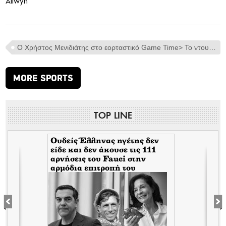
Allwyn
Ο Χρήστος Μενιδιάτης στο εορταστικό Game Time> Το ντουέτο με τον Ντέμη Νικολαΐδη και ο Μέσι σε ρόλο του Άη Βασίλη
MORE SPORTS
TOP LINE
Ουδείς Έλληνας ηγέτης δεν
είδε και δεν άκουσε τις 111
αρνήσεις του Fauci στην
αρμόδια επιτροπή του
Κογκρέσου. Δείτε γιατί!