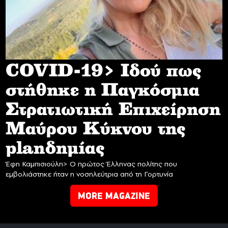
COVID-19> Iδού πως
στήθηκε η Παγκόσμια
Στρατιωτική Επιχείρηση
Mαύρου Κύκνου της
planδημίας
Έφη Καμπισιούλη> Ο πρώτος Έλληνας πολίτης που
εμβολιάστηκε ήταν η νοσηλεύτρια από τη Γορτυνία
MORE MAGAZINE