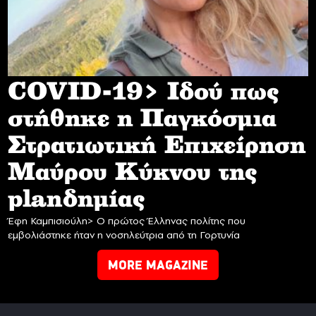
COVID-19> Iδού πως
στήθηκε η Παγκόσμια
Στρατιωτική Επιχείρηση
Mαύρου Κύκνου της
planδημίας
Έφη Καμπισιούλη> Ο πρώτος Έλληνας πολίτης που
εμβολιάστηκε ήταν η νοσηλεύτρια από τη Γορτυνία
MORE MAGAZINE