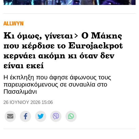
GOLDEN TRAVELLER
ALLWYN
SOOZIE’S FRIENDS
Κι όμως, γίνεται> Ο Μάκης
CULTURE
που κέρδισε το Eurojackpot
TASTELAND
κερνάει ακόμη κι όταν δεν
είναι εκεί
TECH
Η έκπληξη που άφησε άφωνους τους
HEALTH
παρευρισκόμενους σε συναυλία στο
Πασαλιμάνι
MEDIALAND
26 ΙΟΥΝΙΟΥ 2026 15:06
DRIVE
SPORTS
DIA Y NOCHE