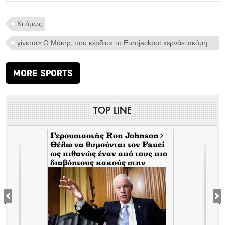
Κι όμως
γίνεται> Ο Μάκης που κέρδισε το Eurojackpot κερνάει ακόμη κι όταν δεν είναι εκεί
MORE SPORTS
TOP LINE
Γερουσιαστής Ron Johnson>
Θέλω να θυμούνται τον Fauci
s
ως πιθανώς έναν από τους πιο
διαβόητους κακούς στην
αμερικανική ιστορία