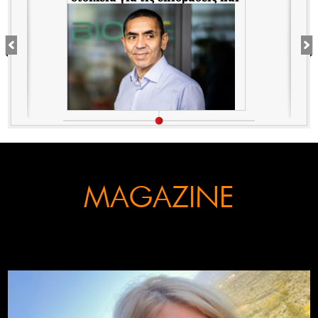
τις παρενέργειες των παρτίδων
FE6975 και 1D020A
MAGAZINE