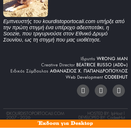
Εμπνευστής του kourdistoportocali.com υπήρξε από
την πρώτη στιγμή ένα υπέροχο αδεσποτάκι, η
Soozie, που τριγυρνούσε στον Εθνικό Δρυμό
Σουνίου, ως τη στιγμή που μας υιοθέτησε.
Iδρυτής
WRONG MAN
Creative Director
BEATRICE RUSSO (ADD+)
Ειδικός Σύμβουλος
ΑΘΑΝΑΣΙΟΣ Χ. ΠΑΠΑΝΔΡΟΠΟΥΛΟΣ
Web Development
CODEEHUT
©
KOURDISTOPORTOCALI.COM
HOSTED BY: IpHost |
2007 - 2026
DEVELOPED BY:
CodeeHut
Έκδοση για Desktop