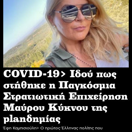
COVID-19> Iδού πως
στήθηκε η Παγκόσμια
Στρατιωτική Επιχείρηση
Mαύρου Κύκνου της
planδημίας
Έφη Καμπισιούλη> Ο πρώτος Έλληνας πολίτης που