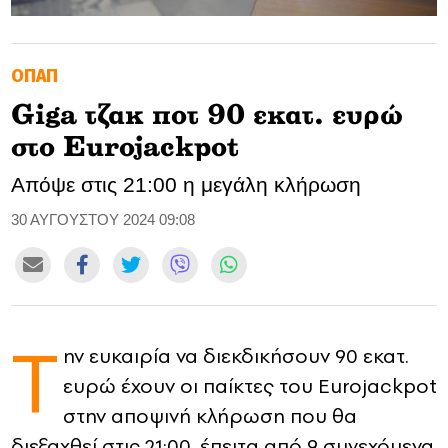
GOLDEN TRAVELLER
ΟΠΑΠ
SOOZIE’S FRIENDS
Giga τζακ ποτ 90 εκατ. ευρώ
CULTURE
στο Eurojackpot
TASTELAND
Απόψε στις 21:00 η μεγάλη κλήρωση
TECH
30 ΑΥΓΟΥΣΤΟΥ 2024 09:08
HEALTH
MEDIALAND
Τ
ην ευκαιρία να διεκδικήσουν 90 εκατ.
DRIVE
ευρώ έχουν οι παίκτες του Eurojackpot
SPORTS
στην αποψινή κλήρωση που θα
διεξαχθεί στις 21:00, έπειτα από 9 συνεχόμενα
DIA Y NOCHE