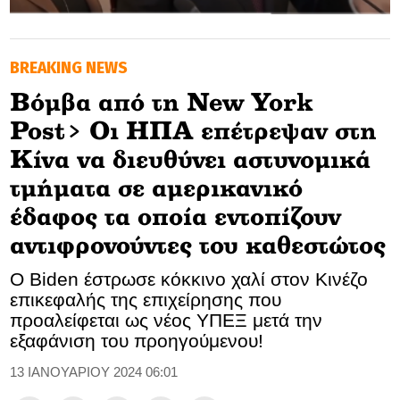
GOLDEN TRAVELLER
BREAKING NEWS
SOOZIE’S FRIENDS
Βόμβα από τη New York
CULTURE
Post> Οι ΗΠΑ επέτρεψαν στη
TASTELAND
Κίνα να διευθύνει αστυνομικά
τμήματα σε αμερικανικό
TECH
έδαφος τα οποία εντοπίζουν
HEALTH
αντιφρονούντες του καθεστώτος
MEDIALAND
Ο Biden έστρωσε κόκκινο χαλί στον Κινέζο
επικεφαλής της επιχείρησης που
DRIVE
προαλείφεται ως νέος ΥΠΕΞ μετά την
εξαφάνιση του προηγούμενου!
SPORTS
13 ΙΑΝΟΥΑΡΙΟΥ 2024 06:01
DIA Y NOCHE