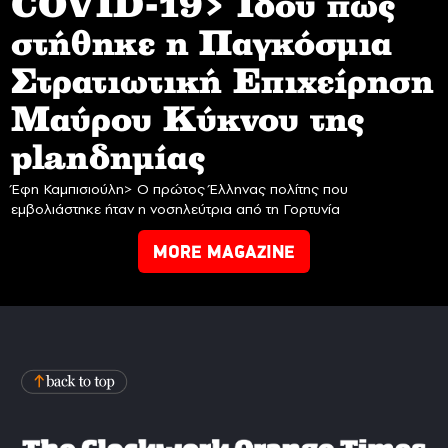
COVID-19> Iδού πως
στήθηκε η Παγκόσμια
Στρατιωτική Επιχείρηση
Mαύρου Κύκνου της
planδημίας
Έφη Καμπισιούλη> Ο πρώτος Έλληνας πολίτης που
εμβολιάστηκε ήταν η νοσηλεύτρια από τη Γορτυνία
MORE MAGAZINE