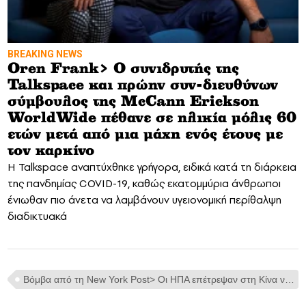
BREAKING NEWS
Oren Frank> Ο συνιδρυτής της
Talkspace και πρώην συν-διευθύνων
σύμβουλος της McCann Erickson
WorldWide πέθανε σε ηλικία μόλις 60
ετών μετά από μια μάχη ενός έτους με
τον καρκίνο
Η Talkspace αναπτύχθηκε γρήγορα, ειδικά κατά τη διάρκεια
της πανδημίας COVID-19, καθώς εκατομμύρια άνθρωποι
ένιωθαν πιο άνετα να λαμβάνουν υγειονομική περίθαλψη
διαδικτυακά
Βόμβα από τη New York Post> Οι ΗΠΑ επέτρεψαν στη Κίνα να διευθύνει αστυνομικά τμήματα σε αμερικανικό έδαφος τα οποία εντοπίζουν αντιφρονούντες του καθεστώτος