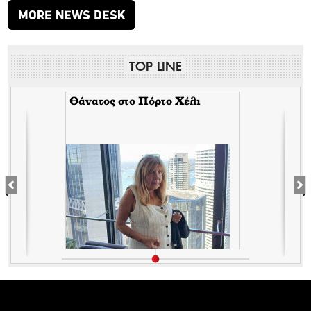
MORE NEWS DESK
TOP LINE
Θάνατος στο Πόρτο Χέλι
ό
π