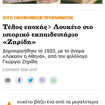
GOLDEN TRAVELLER
ΛΟΓΩ ΟΙΚΟΝΟΜΙΚΩΝ ΠΡΟΒΛΗΜΑΤΩΝ
SOOZIE’S FRIENDS
Τέλος εποχής> Λουκέτο στο
CULTURE
ιστορικό εκπαιδευτήριο
TASTELAND
«Ζηρίδη»
Δημιουργήθηκε το 1933, με το όνομα
TECH
«Λύκειον η Αθηνά», από τον φιλόλογο
Γεώργιο Ζηρίδη
HEALTH
2 ΙΟΥΛΙΟΥ 2020 12:07
MEDIALAND
DRIVE
SPORTS
ουκέτο βάζει ένα από τα μεγαλύτερα
DIA Y NOCHE