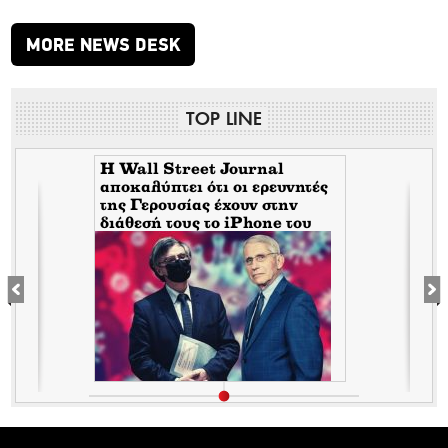
MORE NEWS DESK
TOP LINE
H Wall Street Journal
αποκαλύπτει ότι οι ερευνητές
της Γερουσίας έχουν στην
διάθεσή τους το iPhone του
Tony Fauci από την περίοδο
της πανδημίας. Τι σημαίνει
αυτό για τον εμπλεκόμενο
Σωτήρη Τσιόδρα