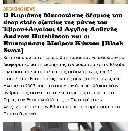
BREAKING NEWS
Ο Κυριάκος Μητσοτάκης δέσμιος του
deep state εξαιτίας της μάχης του
Έβρου+Αιγαίου; Ο Αγγλος Ασθενής
Andrew Hutchinson και οι
Επιχειρήσεις Μαύρου Κύκνου [Black
Swan]
Κάτω από αυτό το πρίσμα θα μπορούσαν να ειδωθούν με
διαφορετικό μάτι η έκρηξη της τρομοκρατίας στην Ελλάδα
την εποχή της μεταπολίτευσης, οι δολοφονίες της 17
Νοέμβρη, οι Επιχειρήσεις φωτιάς όπως οι Πυρκαγιές της
Ηλείας το 2007 που στοίχισαν την ζωή σε 100 και πλέον
ανθρώπους, οι αντίστοιχες επιχειρήσεις στο Μάτι, τα
Τέμπη, τον Θεσσαλικό Κάμπο, οι Πυρκαγιές στην
Αλεξανδρούπολη, τον Εβρο και φυσικά η πρόσφατη στο
Πόρτο Γερμενό