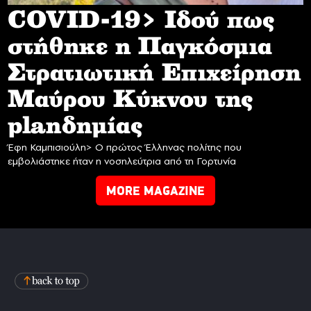
COVID-19> Iδού πως
στήθηκε η Παγκόσμια
Στρατιωτική Επιχείρηση
Mαύρου Κύκνου της
planδημίας
Έφη Καμπισιούλη> Ο πρώτος Έλληνας πολίτης που
εμβολιάστηκε ήταν η νοσηλεύτρια από τη Γορτυνία
MORE MAGAZINE