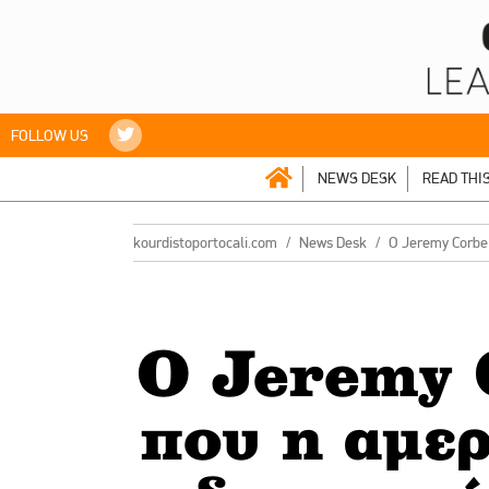
FOLLOW US
NEWS DESK
READ THI
kourdistoportocali.com
News Desk
Ο Jeremy Corbel
Ο Jeremy C
που η αμε