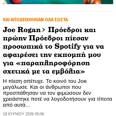
GOLDEN TRAVELLER
ΚΑΙ ΑΠΟΔΕΙΧΘΗΚΑΝ ΟΛΑ ΣΩΣΤΑ
SOOZIE’S FRIENDS
Joe Rogan> Πρόεδροι και
CULTURE
πρώην Πρόεδροι πίεσαν
TASTELAND
προσωπικά το Spotify για να
αφαιρέσει την εκπομπή μου
TECH
για «παραπληροφόρηση
HEALTH
σχετικά με τα εμβόλια»
MEDIALAND
Η πίεση απέτυχε. Το κοινό του Joe
μεγάλωσε. Και οι άνθρωποι που
DRIVE
προσπάθησαν να τον φιμώσουν δεν
χρειάστηκε ποτέ να λογοδοτήσουν για τίποτα
SPORTS
από αυτά...
18 ΙΟΥΝΙΟΥ 2026 05:06
DIA Y NOCHE