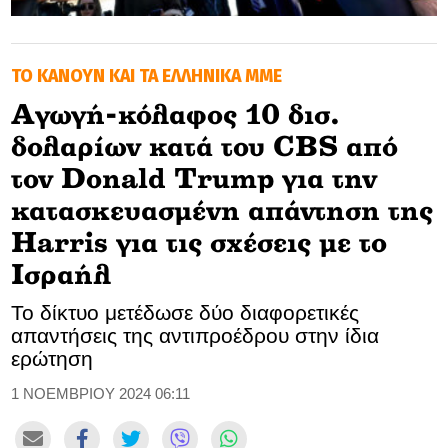
GOLDEN TRAVELLER
TO ΚΑΝΟΥΝ ΚΑΙ ΤΑ ΕΛΛΗΝΙΚΑ ΜΜΕ
SOOZIE’S FRIENDS
Αγωγή-κόλαφος 10 δισ.
CULTURE
δολαρίων κατά του CBS από
TASTELAND
τον Donald Trump για την
κατασκευασμένη απάντηση της
TECH
Harris για τις σχέσεις με το
HEALTH
Ισραήλ
MEDIALAND
Το δίκτυο μετέδωσε δύο διαφορετικές
απαντήσεις της αντιπροέδρου στην ίδια
DRIVE
ερώτηση
1 ΝΟΕΜΒΡΙΟΥ 2024 06:11
SPORTS
DIA Y NOCHE