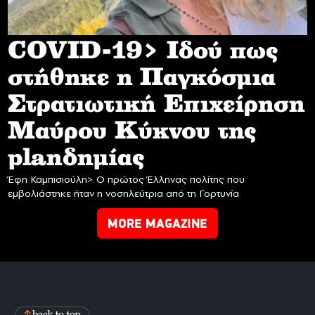
COVID-19> Iδού πως
στήθηκε η Παγκόσμια
Στρατιωτική Επιχείρηση
Mαύρου Κύκνου της
planδημίας
Έφη Καμπισιούλη> Ο πρώτος Έλληνας πολίτης που
εμβολιάστηκε ήταν η νοσηλεύτρια από τη Γορτυνία
MORE MAGAZINE