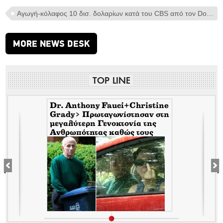
Αγωγή-κόλαφος 10 δισ. δολαρίων κατά του CBS από τον Donald Trump για την κατασκευασμένη απάντηση της Harris για τις σχέσεις με το Ισραήλ
MORE NEWS DESK
TOP LINE
Dr. Anthony Fauci+Christine
Grady> Πρωταγωνίστησαν στη
μεγαλύτερη Γενοκτονία της
Ανθρωπότητας καθώς τους
κάλυπταν οι μηντιακές
ερπύστριες του deep state.
Τώρα η σύζυγος υψώνει το
δάχτυλο στους φωτορεπόρτερ