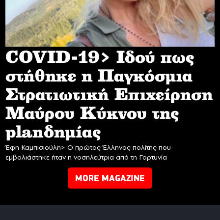
COVID-19> Iδού πως
στήθηκε η Παγκόσμια
Στρατιωτική Επιχείρηση
Mαύρου Κύκνου της
planδημίας
Έφη Καμπισιούλη> Ο πρώτος Έλληνας πολίτης που
εμβολιάστηκε ήταν η νοσηλεύτρια από τη Γορτυνία
MORE MAGAZINE