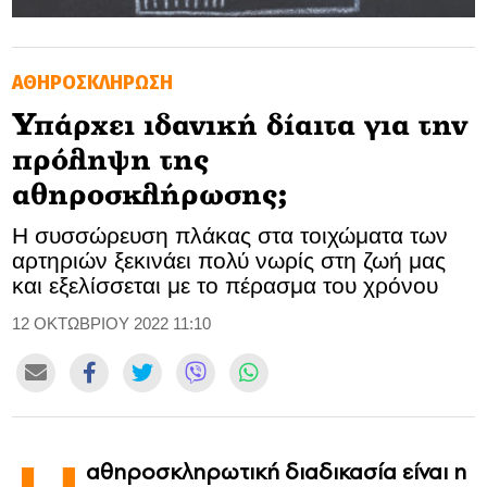
GOLDEN TRAVELLER
ΑΘΗΡΟΣΚΛΗΡΩΣΗ
SOOZIE’S FRIENDS
Υπάρχει ιδανική δίαιτα για την
CULTURE
πρόληψη της
TASTELAND
αθηροσκλήρωσης;
Η συσσώρευση πλάκας στα τοιχώματα των
TECH
αρτηριών ξεκινάει πολύ νωρίς στη ζωή μας
και εξελίσσεται με το πέρασμα του χρόνου
HEALTH
12 ΟΚΤΩΒΡΙΟΥ 2022 11:10
MEDIALAND
DRIVE
SPORTS
αθηροσκληρωτική διαδικασία είναι η
DIA Y NOCHE