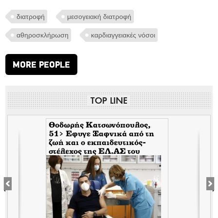
διατροφή
μεσογειακή διατροφή
αθηροσκλήρωση
καρδιαγγειακές νόσοι
MORE PEOPLE
TOP LINE
Θοδωρής Κατσωνόπουλος,
51> Εφυγε Ξαφνικά από τη
ζωή και ο εκπαιδευτικός-
στέλεχος της EΛ.ΑΣ του
Τσίπρα, λίγο αφότου έφυγε
ξαφνικά και ο Ανδρέας
Μπρακούλιας, 55 του
Mέρα25