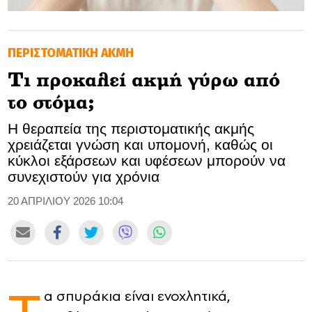
GOLDEN TRAVELLER
ΠΕΡΙΣΤΟΜΑΤΙΚΗ ΑΚΜΗ
SOOZIE’S FRIENDS
Τι προκαλεί ακμή γύρω από
CULTURE
το στόμα;
TASTELAND
Η θεραπεία της περιστοματικής ακμής
χρειάζεται γνώση και υπομονή, καθώς οι
TECH
κύκλοι εξάρσεων και υφέσεων μπορούν να
συνεχιστούν για χρόνια
HEALTH
20 ΑΠΡΙΛΙΟΥ 2026 10:04
MEDIALAND
DRIVE
SPORTS
α σπυράκια είναι ενοχλητικά,
DIA Y NOCHE