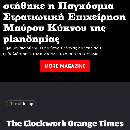
στήθηκε η Παγκόσμια
Στρατιωτική Επιχείρηση
Mαύρου Κύκνου της
planδημίας
Έφη Καμπισιούλη> Ο πρώτος Έλληνας πολίτης που
εμβολιάστηκε ήταν η νοσηλεύτρια από τη Γορτυνία
MORE MAGAZINE