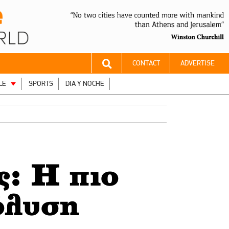
CONTACT
ADVERTISE
LE
SPORTS
DIA Y NOCHE
ς: Η πιο
όλυση