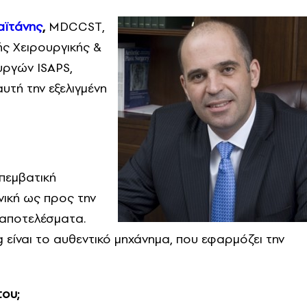
αϊτάνης
,
MDCCST,
ής Χειρουργικής &
υργών ISAPS,
υτή την εξελιγμένη
επεμβατική
νική ως προς την
α αποτελέσματα.
ng είναι το αυθεντικό μηχάνημα, που εφαρμόζει την
του;