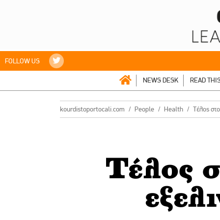
FOLLOW US
NEWS DESK
READ THI
kourdistoportocali.com
People
Health
Τέλος στο
Τέλος σ
εξελ