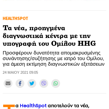
GOLDEN TRAVELLER
ΗEALTHSPOT
SOOZIE’S FRIENDS
Τα νέα, προηγμένα
CULTURE
διαγνωστικά κέντρα με την
TASTELAND
υπογραφή του Ομίλου HHG
Προσφέρουν δυνατότητα απομακρυσμένης
TECH
συνάντησης/συζήτησης με ιατρό του Ομίλου,
για άμεση εκτίμηση διαγνωστικών εξετάσεων
HEALTH
24 ΜΑΙΟΥ 2021 09:05
MEDIALAND
DRIVE
SPORTS
α
HealthSpot
αποτελούν τα νέα,
DIA Y NOCHE