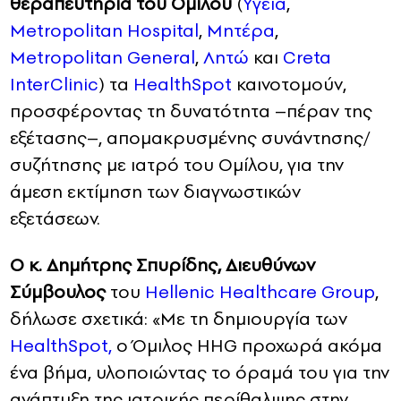
θεραπευτήρια του Ομίλου
(
Yγεία
,
Μetropolitan Hospital
,
Μητέρα
,
Metropolitan General
,
Λητώ
και
Creta
InterClinic
) τα
HealthSpot
καινοτομούν,
προσφέροντας τη δυνατότητα –πέραν της
εξέτασης–, απομακρυσμένης συνάντησης/
συζήτησης με ιατρό του Oμίλου, για την
άμεση εκτίμηση των διαγνωστικών
εξετάσεων.
Ο κ. Δημήτρης Σπυρίδης, Διευθύνων
Σύμβουλος
του
Hellenic Healthcare Group
,
δήλωσε σχετικά: «Με τη δημιουργία των
HealthSpot,
ο Όμιλος HHG προχωρά ακόμα
ένα βήμα, υλοποιώντας το όραμά του για την
ανάπτυξη της ιατρικής περίθαλψης στην