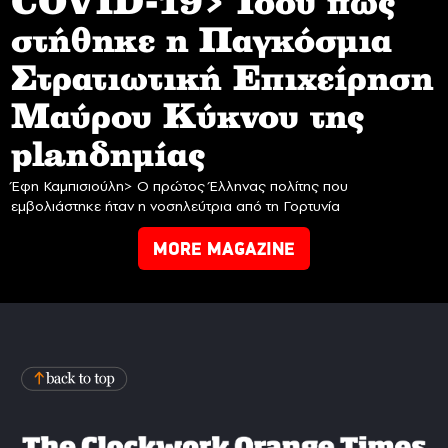
COVID-19> Iδού πως
στήθηκε η Παγκόσμια
Στρατιωτική Επιχείρηση
Mαύρου Κύκνου της
planδημίας
Έφη Καμπισιούλη> Ο πρώτος Έλληνας πολίτης που
εμβολιάστηκε ήταν η νοσηλεύτρια από τη Γορτυνία
MORE MAGAZINE