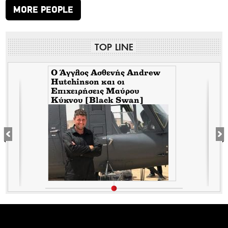
MORE PEOPLE
TOP LINE
Ο Άγγλος Ασθενής Andrew
Hutchinson και οι
Επιχειρήσεις Μαύρου
Κύκνου [Black Swan]
ε