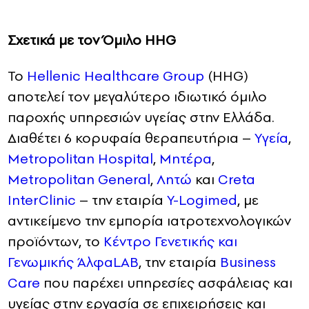
Σχετικά με τον Όμιλο HHG
Το
Hellenic Healthcare Group
(HHG)
αποτελεί τον μεγαλύτερο ιδιωτικό όμιλο
παροχής υπηρεσιών υγείας στην Ελλάδα.
Διαθέτει 6 κορυφαία θεραπευτήρια –
Yγεία
,
Μetropolitan Hospital
,
Μητέρα
,
Metropolitan General
,
Λητώ
και
Creta
InterClinic
– την εταιρία
Y-Logimed
, με
αντικείμενο την εμπορία ιατροτεχνολογικών
προϊόντων, το
Κέντρο Γενετικής και
Γενωμικής ΆλφαLAB
, την εταιρία
Business
Care
που παρέχει υπηρεσίες ασφάλειας και
υγείας στην εργασία σε επιχειρήσεις και