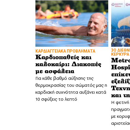
3Ο ΔΙΕΘ
ΚΑΡΔΙΑΓΓΕΙΑΚΑ ΠΡΟΒΛΗΜΑΤΑ
ΚΕΡΚΥΡΑ
Καρδιοπαθείς και
Metro
καλοκαίρι: Διακοπές
Hospi
με ασφάλεια
επίκε
Για κάθε βαθμό αύξησης της
εξελί
θερμοκρασίας του σώματός μας η
Τεχν
καρδιακή συχνότητα αυξάνει κατά
και τ
10 σφύξεις το λεπτό
Η φετινή
πραγματο
με κορυφ
αριστεία