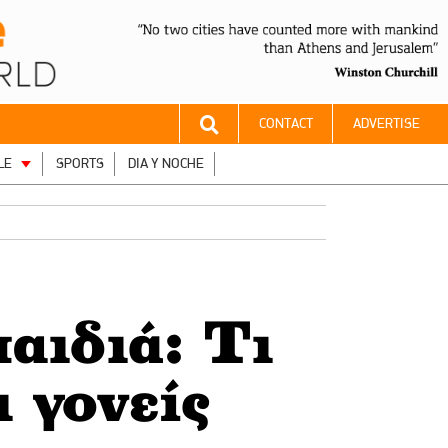
CONTACT
ADVERTISE
LE
SPORTS
DIA Y NOCHE
αιδιά: Τι
ι γονείς