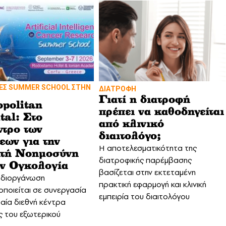
ΝΕΣ SUMMER SCHOOL ΣΤΗΝ
ΔΙΑΤΡΟΦΗ
Γιατί η διατροφή
politan
πρέπει να καθοδηγείται
tal: Στο
από κλινικό
ντρο των
διαιτολόγο;
ξεων για την
Η αποτελεσματικότητα της
ητή Νοημοσύνη
διατροφικής παρέμβασης
ην Ογκολογία
βασίζεται στην εκτεταμένη
 διοργάνωση
πρακτική εφαρμογή και κλινική
ποιείται σε συνεργασία
εμπειρία του διαιτολόγου
αία διεθνή κέντρα
ς του εξωτερικού