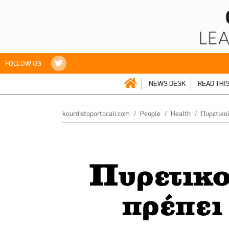
FOLLOW US
NEWS DESK
READ THI
kourdistoportocali.com
People
Health
Πυρετικοί
Πυρετικο
πρέπει 