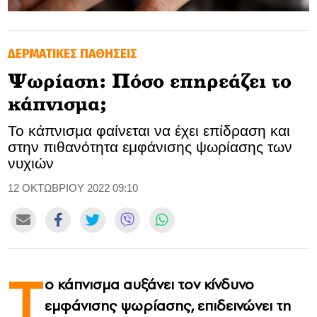
GOLDEN TRAVELLER
ΔΕΡΜΑΤΙΚΕΣ ΠΑΘΗΣΕΙΣ
SOOZIE’S FRIENDS
Ψωρίαση: Πόσο επηρεάζει το
CULTURE
κάπνισμα;
TASTELAND
Το κάπνισμα φαίνεται να έχει επίδραση και
στην πιθανότητα εμφάνισης ψωρίασης των
TECH
νυχιών
HEALTH
12 ΟΚΤΩΒΡΙΟΥ 2022 09:10
MEDIALAND
DRIVE
Τ
ο κάπνισμα αυξάνει τον κίνδυνο
SPORTS
εμφάνισης ψωρίασης, επιδεινώνει τη
DIA Y NOCHE