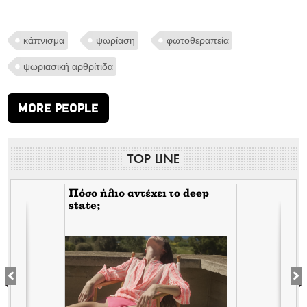
κάπνισμα
ψωρίαση
φωτοθεραπεία
ψωριασική αρθρίτιδα
MORE PEOPLE
TOP LINE
Πόσο ήλιο αντέχει το deep
state;