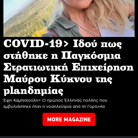
COVID-19> Iδού πως
στήθηκε η Παγκόσμια
Στρατιωτική Επιχείρηση
Mαύρου Κύκνου της
planδημίας
Έφη Καμπισιούλη> Ο πρώτος Έλληνας πολίτης που
εμβολιάστηκε ήταν η νοσηλεύτρια από τη Γορτυνία
MORE MAGAZINE