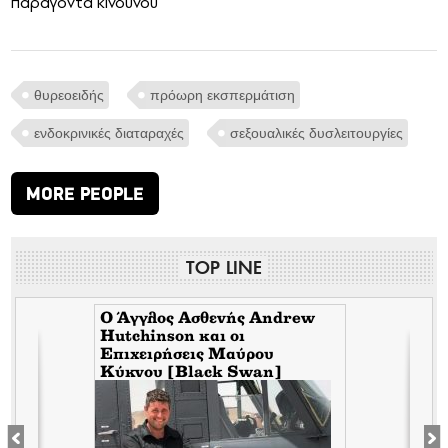
παράγοντα κινδύνου
θυρεοειδής
πρόωρη εκσπερμάτιση
ενδοκρινικές διαταραχές
σεξουαλικές δυσλειτουργίες
MORE PEOPLE
TOP LINE
Ο Άγγλος Ασθενής Andrew
Hutchinson και οι
Επιχειρήσεις Μαύρου
Κύκνου [Black Swan]
ε