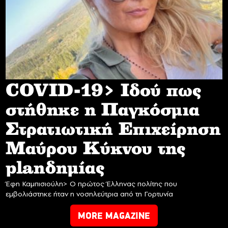
COVID-19> Iδού πως
στήθηκε η Παγκόσμια
Στρατιωτική Επιχείρηση
Mαύρου Κύκνου της
planδημίας
Έφη Καμπισιούλη> Ο πρώτος Έλληνας πολίτης που
εμβολιάστηκε ήταν η νοσηλεύτρια από τη Γορτυνία
MORE MAGAZINE