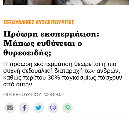
GOLDEN TRAVELLER
ΣΕΞΟΥΑΛΙΚΕΣ ΔΥΣΛΕΙΤΟΥΡΓΙΕΣ
SOOZIE’S FRIENDS
Πρόωρη εκσπερμάτιση:
CULTURE
Μήπως ευθύνεται o
TASTELAND
θυρεοειδής;
Η πρόωρη εκσπερμάτιση θεωρείται η πιο
TECH
συχνή σεξουαλική διαταραχή των ανδρών,
καθώς περίπου 30% παγκοσμίως πάσχουν
HEALTH
από αυτήν
MEDIALAND
28 ΦΕΒΡΟΥΑΡΙΟΥ 2023 09:02
DRIVE
SPORTS
DIA Y NOCHE