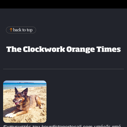
Εμπνευστής του kourdistoportocali.com υπήρξε από