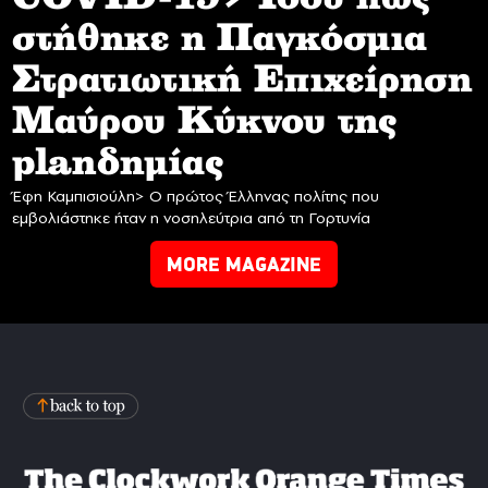
στήθηκε η Παγκόσμια
Στρατιωτική Επιχείρηση
Mαύρου Κύκνου της
planδημίας
Έφη Καμπισιούλη> Ο πρώτος Έλληνας πολίτης που
εμβολιάστηκε ήταν η νοσηλεύτρια από τη Γορτυνία
MORE MAGAZINE