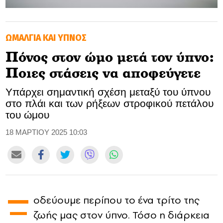
GOLDEN TRAVELLER
ΩΜΑΛΓΙΑ ΚΑΙ ΎΠΝΟΣ
SOOZIE’S FRIENDS
Πόνος στον ώμο μετά τον ύπνο:
CULTURE
Ποιες στάσεις να αποφεύγετε
TASTELAND
Υπάρχει σημαντική σχέση μεταξύ του ύπνου
στο πλάι και των ρήξεων στροφικού πετάλου
TECH
του ώμου
HEALTH
18 ΜΑΡΤΙΟΥ 2025 10:03
MEDIALAND
DRIVE
Ξ
οδεύουμε περίπου το ένα τρίτο της
SPORTS
ζωής μας στον ύπνο. Τόσο η διάρκεια
DIA Y NOCHE