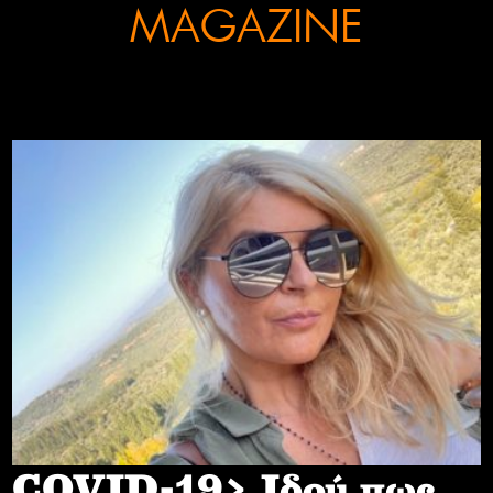
MAGAZINE
COVID-19> Iδού πως