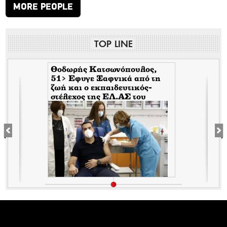
MORE PEOPLE
TOP LINE
Θοδωρής Κατσωνόπουλος,
51> Εφυγε Ξαφνικά από τη
ζωή και ο εκπαιδευτικός-
στέλεχος της EΛ.ΑΣ του
Τσίπρα, λίγο αφότου έφυγε
ξαφνικά και ο Ανδρέας
Μπρακούλιας, 55 του
Mέρα25