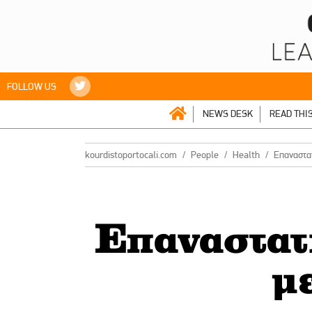
FOLLOW US
NEWS DESK
READ THI
kourdistoportocali.com
People
Health
Επαναστα
Επαναστατ
μ