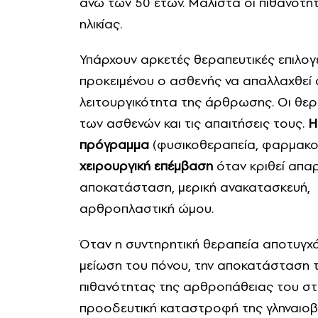
άνω των 50 ετών. Μάλιστα οι πιθανότη
ηλικίας.
Υπάρχουν αρκετές θεραπευτικές επιλογέ
προκειμένου ο ασθενής να απαλλαχθεί 
λειτουργικότητα της άρθρωσης. Οι θε
των ασθενών και τις απαιτήσεις τους.
Η 
πρόγραμμα
(φυσικοθεραπεία, φαρμακοθ
χειρουργική επέμβαση
όταν κριθεί απα
αποκατάσταση, μερική ανακατασκευή,
αρθροπλαστική ώμου.
Όταν η συντηρητική θεραπεία αποτυγχάνε
μείωση του πόνου, την αποκατάσταση τ
πιθανότητας της αρθροπάθειας του στρ
προοδευτική καταστροφή της γληναιο