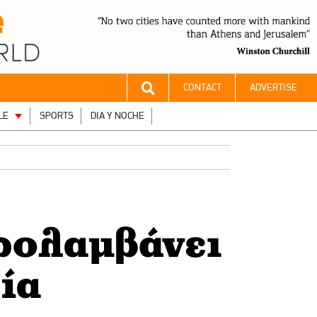
CONTACT
ADVERTISE
LE
SPORTS
DIA Y NOCHE
ρολαμβάνει
ία