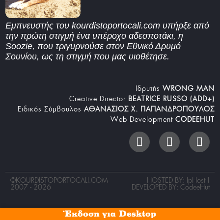
Εμπνευστής του kourdistoportocali.com υπήρξε από
την πρώτη στιγμή ένα υπέροχο αδεσποτάκι, η
Soozie, που τριγυρνούσε στον Εθνικό Δρυμό
Σουνίου, ως τη στιγμή που μας υιοθέτησε.
Iδρυτής
WRONG MAN
Creative Director
BEATRICE RUSSO (ADD+)
Ειδικός Σύμβουλος
ΑΘΑΝΑΣΙΟΣ Χ. ΠΑΠΑΝΔΡΟΠΟΥΛΟΣ
Web Development
CODEEHUT
©
KOURDISTOPORTOCALI.COM
HOSTED BY: IpHost |
2007 - 2026
DEVELOPED BY:
CodeeHut
Έκδοση για Desktop