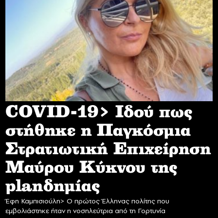
COVID-19> Iδού πως
στήθηκε η Παγκόσμια
Στρατιωτική Επιχείρηση
Mαύρου Κύκνου της
planδημίας
Έφη Καμπισιούλη> Ο πρώτος Έλληνας πολίτης που
εμβολιάστηκε ήταν η νοσηλεύτρια από τη Γορτυνία