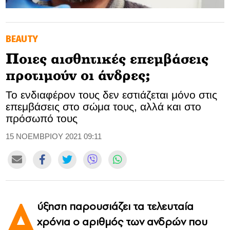
GOLDEN TRAVELLER
BEAUTY
SOOZIE’S FRIENDS
Ποιες αισθητικές επεμβάσεις
CULTURE
προτιμούν οι άνδρες;
TASTELAND
Το ενδιαφέρον τους δεν εστιάζεται μόνο στις
επεμβάσεις στο σώμα τους, αλλά και στο
TECH
πρόσωπό τους
HEALTH
15 ΝΟΕΜΒΡΙΟΥ 2021 09:11
MEDIALAND
DRIVE
Α
ύξηση παρουσιάζει τα τελευταία
SPORTS
χρόνια ο αριθμός των ανδρών που
DIA Y NOCHE