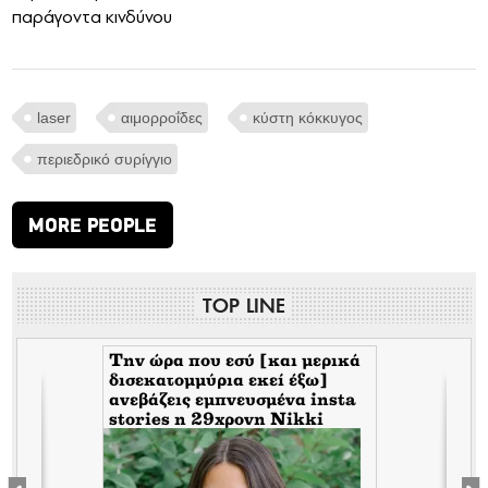
παράγοντα κινδύνου
laser
αιμορροΐδες
κύστη κόκκυγος
περιεδρικό συρίγγιο
MORE PEOPLE
TOP LINE
Tην ώρα που εσύ [και μερικά
δισεκατομμύρια εκεί έξω]
s
ανεβάζεις εμπνευσμένα insta
stories η 29χρονη Nikki
Seaman εκτός από όμορφη
πλουτίζει πουλώντας ελιές
από τη Καλαμάτα