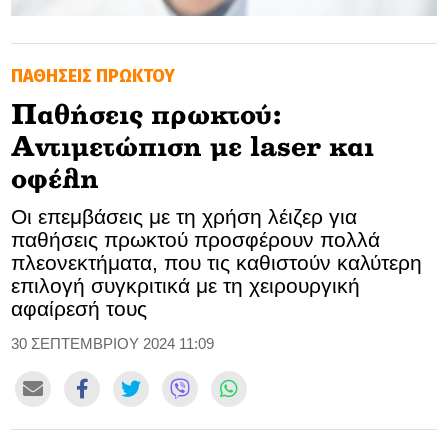
GOLDEN TRAVELLER
ΠΑΘΗΣΕΙΣ ΠΡΩΚΤΟΥ
SOOZIE’S FRIENDS
Παθήσεις πρωκτού:
CULTURE
Αντιμετώπιση με laser και
TASTELAND
οφέλη
Οι επεμβάσεις με τη χρήση λέιζερ για
TECH
παθήσεις πρωκτού προσφέρουν πολλά
πλεονεκτήματα, που τις καθιστούν καλύτερη
HEALTH
επιλογή συγκριτικά με τη χειρουργική
αφαίρεσή τους
MEDIALAND
30 ΣΕΠΤΕΜΒΡΙΟΥ 2024 11:09
DRIVE
SPORTS
DIA Y NOCHE