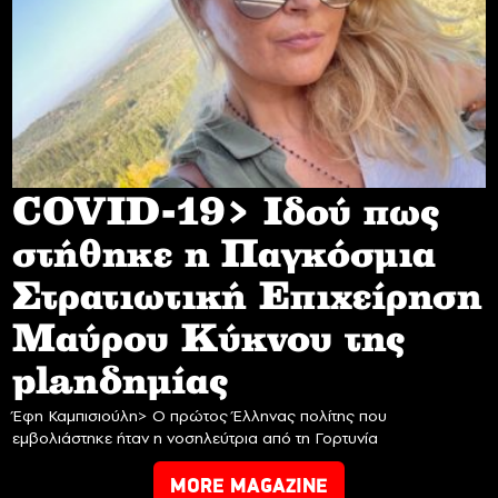
COVID-19> Iδού πως
στήθηκε η Παγκόσμια
Στρατιωτική Επιχείρηση
Mαύρου Κύκνου της
planδημίας
Έφη Καμπισιούλη> Ο πρώτος Έλληνας πολίτης που
εμβολιάστηκε ήταν η νοσηλεύτρια από τη Γορτυνία
MORE MAGAZINE