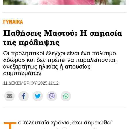
GOLDEN TRAVELLER
ΓΥΝΑΙΚΑ
SOOZIE’S FRIENDS
Παθήσεις Μαστού: Η σημασία
CULTURE
της πρόληψης
TASTELAND
Οι προληπτικοί έλεγχοι είναι ένα πολύτιμο
«δώρο» και δεν πρέπει να παραλείπονται,
TECH
ανεξαρτήτως ηλικίας ή απουσίας
συμπτωμάτων
HEALTH
11 ΔΕΚΕΜΒΡΙΟΥ 2025 11:12
MEDIALAND
DRIVE
SPORTS
α τελευταία χρόνια, έχει σημειωθεί
DIA Y NOCHE