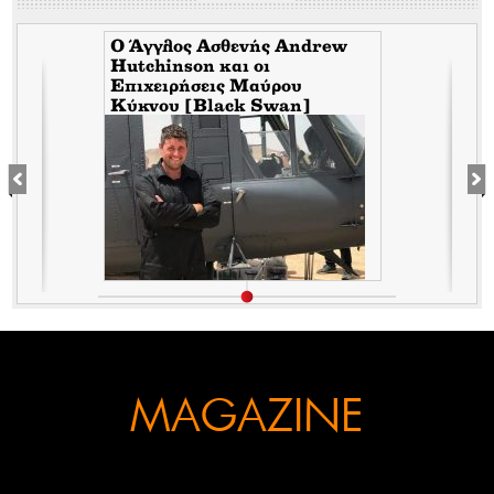
Ο Άγγλος Ασθενής Andrew
Hutchinson και οι
Επιχειρήσεις Μαύρου
Κύκνου [Black Swan]
ε
MAGAZINE