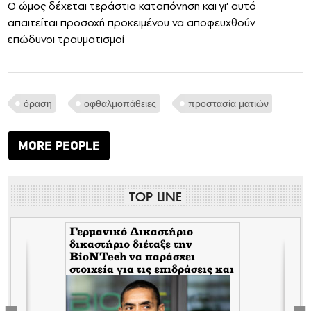
Ο ώμος δέχεται τεράστια καταπόνηση και γι’ αυτό
απαιτείται προσοχή προκειμένου να αποφευχθούν
επώδυνοι τραυματισμοί
όραση
οφθαλμοπάθειες
προστασία ματιών
MORE PEOPLE
TOP LINE
Γερμανικό Δικαστήριο
δικαστήριο διέταξε την
BioNTech να παράσχει
στοιχεία για τις επιδράσεις και
τις παρενέργειες των παρτίδων
FE6975 και 1D020A