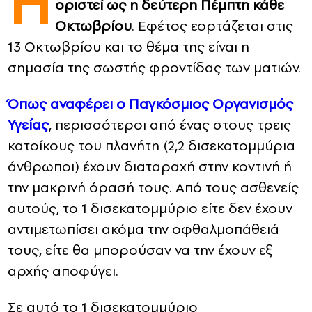
Η
οριστεί ως η δεύτερη Πέμπτη κάθε
Οκτωβρίου
. Εφέτος εορτάζεται στις
CONTACT
13 Οκτωβρίου και το θέμα της είναι η
ADVERTISE
σημασία της σωστής φροντίδας των ματιών.
Όπως αναφέρει ο Παγκόσμιος Οργανισμός
Υγείας
, περισσότεροι από ένας στους τρεις
κατοίκους του πλανήτη (2,2 δισεκατομμύρια
άνθρωποι) έχουν διαταραχή στην κοντινή ή
την μακρινή όρασή τους. Από τους ασθενείς
αυτούς, το 1 δισεκατομμύριο είτε δεν έχουν
αντιμετωπίσει ακόμα την οφθαλμοπάθειά
τους, είτε θα μπορούσαν να την έχουν εξ
αρχής αποφύγει.
Σε αυτό το 1 δισεκατομμύριο