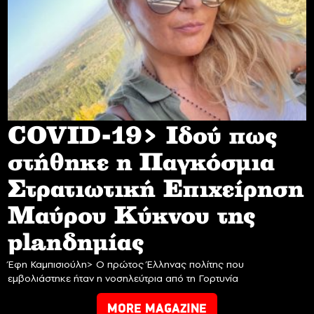
COVID-19> Iδού πως
στήθηκε η Παγκόσμια
Στρατιωτική Επιχείρηση
Mαύρου Κύκνου της
planδημίας
Έφη Καμπισιούλη> Ο πρώτος Έλληνας πολίτης που
εμβολιάστηκε ήταν η νοσηλεύτρια από τη Γορτυνία
MORE MAGAZINE