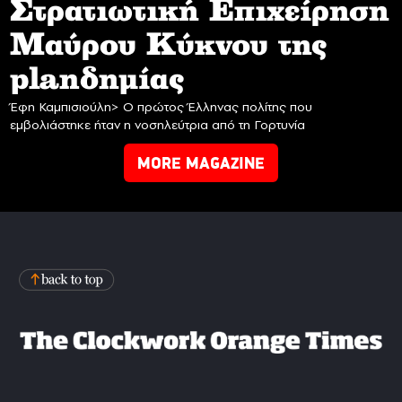
Στρατιωτική Επιχείρηση
Mαύρου Κύκνου της
planδημίας
Έφη Καμπισιούλη> Ο πρώτος Έλληνας πολίτης που
εμβολιάστηκε ήταν η νοσηλεύτρια από τη Γορτυνία
MORE MAGAZINE