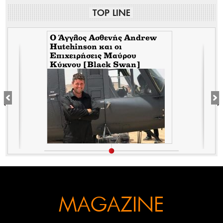
TOP LINE
Ο Άγγλος Ασθενής Andrew
Hutchinson και οι
Επιχειρήσεις Μαύρου
Κύκνου [Black Swan]
ε
MAGAZINE