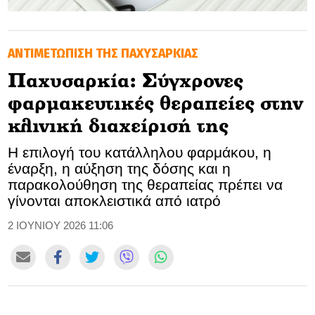
GOLDEN TRAVELLER
ΑΝΤΙΜΕΤΩΠΙΣΗ ΤΗΣ ΠΑΧΥΣΑΡΚΙΑΣ
SOOZIE’S FRIENDS
Παχυσαρκία: Σύγχρονες
CULTURE
φαρμακευτικές θεραπείες στην
TASTELAND
κλινική διαχείρισή της
Η επιλογή του κατάλληλου φαρμάκου, η
TECH
έναρξη, η αύξηση της δόσης και η
παρακολούθηση της θεραπείας πρέπει να
HEALTH
γίνονται αποκλειστικά από ιατρό
MEDIALAND
2 ΙΟΥΝΙΟΥ 2026 11:06
DRIVE
SPORTS
DIA Y NOCHE