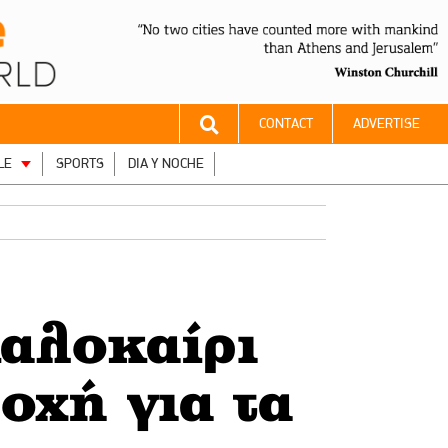
CONTACT
ADVERTISE
LE
SPORTS
DIA Y NOCHE
καλοκαίρι
οχή για τα