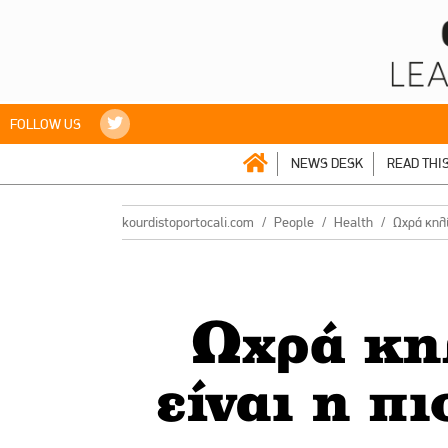
FOLLOW US
NEWS DESK
READ THI
kourdistoportocali.com
People
Health
Ωχρά κηλί
Ωχρά κηλ
είναι η π