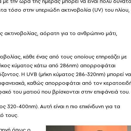
 με την ώρα της ημέρας μπορεί να είναι πολύ δυνατό
ητα τόσο στην υπεριώδη ακτινοβολία (UV) του ηλίου,
ς ακτινοβολίας, αόρατη για το ανθρώπινο μάτι,
οβολίας, κάθε ένας από τους οποίους επηρεάζει με
(μήκος κύματος κάτω από 286nm) απορροφάται
ζοντος. Η UVB (μήκη κύματος 286-320nm) μπορεί να
επιφανειακά, καθώς απορροφάται από τον κερατοειδ
φακό του ματιού που βρίσκονται στην επιφάνειά του.
ς 320-400nm). Αυτή είναι η πιο επικίνδυνη για τα
κό τους.
 πηγή όπως ο