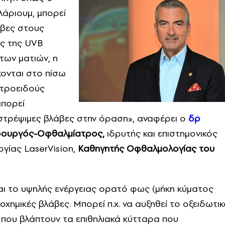
λάριουμ, μπορεί
άβες στους
ες της UVB
 των ματιών, η
κονται στο πίσω
στροειδούς
μπορεί
στρέψιμες βλάβες στην όραση», αναφέρει ο
δρ
ρουργός-Οφθαλμίατρος,
ιδρυτής και επιστημονικός
γίας LaserVision,
Καθηγητής Οφθαλμολογίας του
αι το υψηλής ενέργειας ορατό φως (μήκη κύματος
χημικές βλάβες. Μπορεί π.χ. να αυξηθεί το οξειδωτι
, που βλάπτουν τα επιθηλιακά κύτταρα που