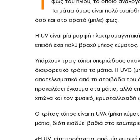
Τ
φως του ήλιου, το οποίο ανάλογα
Τα μάτια όμως είναι πολύ ευαίσθ
όσο και στο ορατό (μπλε) φως.
Η UV είναι μία μορφή ηλεκτρομαγνητική
επειδή έχει πολύ βραχύ μήκος κύματος.
Υπάρχουν τρεις τύποι υπεριώδους ακτιν
διαφορετικό τρόπο τα μάτια. Η UVC 
αποτελεσματικά από τη στοιβάδα του ό
προκαλέσει έγκαυμα στα μάτια, αλλά 
χιτώνα και τον φυσικό, κρυσταλλοειδή 
Ο τρίτος τύπος είναι η UVA (μήκη κύματο
μάτια, διότι εισδύει βαθιά στο εσωτερι
«Η UV, είτε προέρχεται από μία φυσική