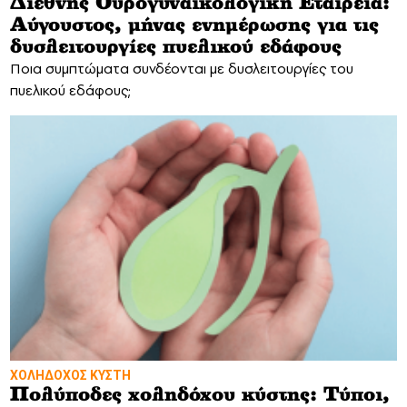
Διεθνής Ουρογυναικολογική Εταιρεία:
Αύγουστος, μήνας ενημέρωσης για τις
δυσλειτουργίες πυελικού εδάφους
Ποια συμπτώματα συνδέονται με δυσλειτουργίες του
πυελικού εδάφους;
ΧΟΛΗΔΟΧΟΣ ΚΥΣΤΗ
Πολύποδες χοληδόχου κύστης: Τύποι,