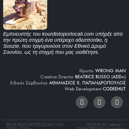
Εμπνευστής του kourdistoportocali.com υπήρξε από
την πρώτη στιγμή ένα υπέροχο αδεσποτάκι, η
Soozie, που τριγυρνούσε στον Εθνικό Δρυμό
Σουνίου, ως τη στιγμή που μας υιοθέτησε.
Iδρυτής
WRONG MAN
Creative Director
BEATRICE RUSSO (ADD+)
Ειδικός Σύμβουλος
ΑΘΑΝΑΣΙΟΣ Χ. ΠΑΠΑΝΔΡΟΠΟΥΛΟΣ
Web Development
CODEEHUT
©
KOURDISTOPORTOCALI.COM
HOSTED BY: IpHost |
2007 - 2026
DEVELOPED BY:
CodeeHut