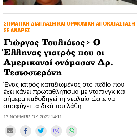
GOLDEN TRAVELLER
ΣΩΜΑΤΙΚΗ ΔΙΑΠΛΑΣΗ ΚΑΙ ΟΡΜΟΝΙΚΗ ΑΠΟΚΑΤΑΣΤΑΣΗ
SOOZIE’S FRIENDS
ΣΕ ΑΝΔΡΕΣ
CULTURE
Γιώργος Τουλιάτος> Ο
Έλληνας γιατρός που οι
TASTELAND
Αμερικανοί ονόμασαν Δρ.
TECH
Τεστοστερόνη
HEALTH
Ένας ιατρός καταξιωμένος στο πεδίο που
έχει κάνει πρωταθλητισμό με ντόπινγκ και
MEDIALAND
σήμερα καθοδηγεί τη νεολαία ώστε να
αποφύγει τα δικά του λάθη
DRIVE
13 ΝΟΕΜΒΡΙΟΥ 2022 14:11
SPORTS
DIA Y NOCHE