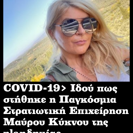
COVID-19> Iδού πως
στήθηκε η Παγκόσμια
Στρατιωτική Επιχείρηση
Mαύρου Κύκνου της