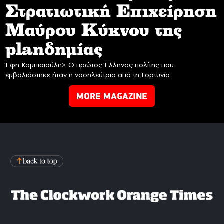
Στρατιωτική Επιχείρηση
Mαύρου Κύκνου της
planδημίας
Έφη Καμπισιούλη> Ο πρώτος Έλληνας πολίτης που
εμβολιάστηκε ήταν η νοσηλεύτρια από τη Γορτυνία
MORE MAGAZINE