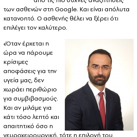
από τις πιο συχνές αναζητήσεις
των ασθενών στη Google. Και είναι απόλυτα
CONTACT
κατανοητό. Ο ασθενής θέλει να ξέρει ότι
επιλέγει τον καλύτερο.
ADVERTISE
«Όταν έρχεται η
ώρα να πάρουμε
κρίσιμες
αποφάσεις για την
υγεία μας, δεν
χωράει περιθώριο
για συμβιβασμούς.
Και αν μιλάμε για
κάτι τόσο λεπτό και
απαιτητικό όσο η
νευροχειρουργική, τότε η επιλογή του