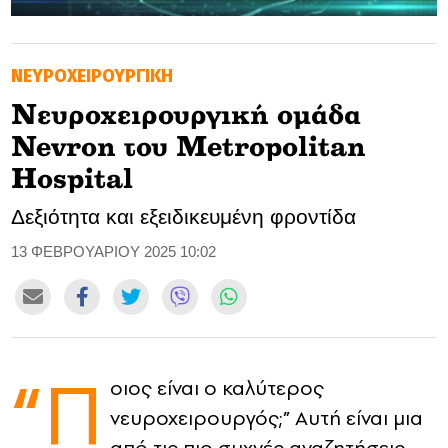
GOLDEN TRAVELLER
ΝΕΥΡΟΧΕΙΡΟΥΡΓΙΚΗ
SOOZIE’S FRIENDS
Νευροχειρουργική ομάδα
CULTURE
Nevron του Metropolitan
TASTELAND
Hospital
Δεξιότητα και εξειδικευμένη φροντίδα
TECH
13 ΦΕΒΡΟΥΑΡΙΟΥ 2025 10:02
HEALTH
MEDIALAND
DRIVE
“Π
οιος είναι ο καλύτερος
SPORTS
νευροχειρουργός;” Αυτή είναι μια
DIA Y NOCHE