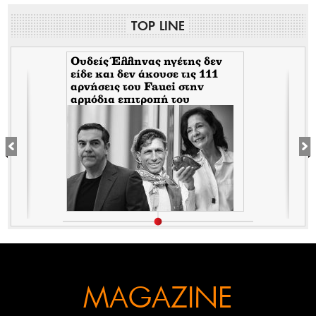
TOP LINE
Ουδείς Έλληνας ηγέτης δεν
είδε και δεν άκουσε τις 111
αρνήσεις του Fauci στην
αρμόδια επιτροπή του
Κογκρέσου. Δείτε γιατί!
MAGAZINE