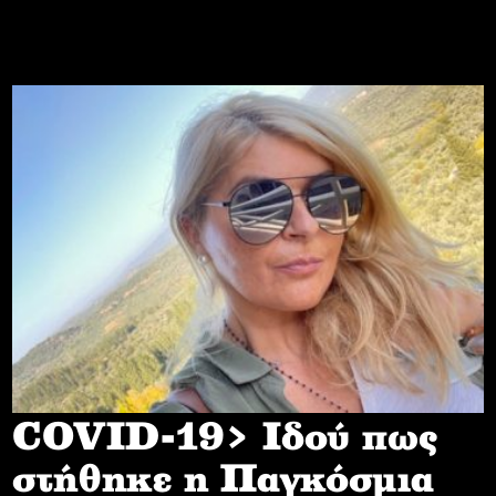
COVID-19> Iδού πως
στήθηκε η Παγκόσμια