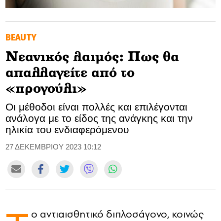
GOLDEN TRAVELLER
BEAUTY
SOOZIE’S FRIENDS
Νεανικός λαιμός: Πως θα
CULTURE
απαλλαγείτε από το
TASTELAND
«προγούλι»
Οι μέθοδοι είναι πολλές και επιλέγονται
TECH
ανάλογα με το είδος της ανάγκης και την
ηλικία του ενδιαφερόμενου
HEALTH
27 ΔΕΚΕΜΒΡΙΟΥ 2023 10:12
MEDIALAND
DRIVE
SPORTS
ο αντιαισθητικό διπλοσάγονο, κοινώς
DIA Y NOCHE