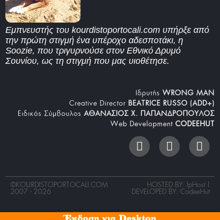
Εμπνευστής του kourdistoportocali.com υπήρξε από
την πρώτη στιγμή ένα υπέροχο αδεσποτάκι, η
Soozie, που τριγυρνούσε στον Εθνικό Δρυμό
Σουνίου, ως τη στιγμή που μας υιοθέτησε.
Iδρυτής
WRONG MAN
Creative Director
BEATRICE RUSSO (ADD+)
Ειδικός Σύμβουλος
ΑΘΑΝΑΣΙΟΣ Χ. ΠΑΠΑΝΔΡΟΠΟΥΛΟΣ
Web Development
CODEEHUT
©
KOURDISTOPORTOCALI.COM
HOSTED BY: IpHost |
2007 - 2026
DEVELOPED BY:
CodeeHut
Έκδοση για Desktop