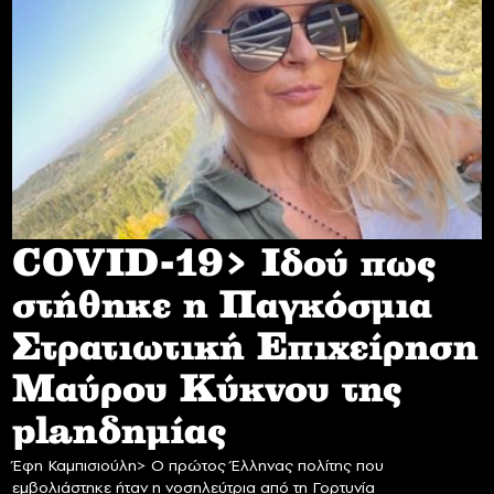
COVID-19> Iδού πως
στήθηκε η Παγκόσμια
Στρατιωτική Επιχείρηση
Mαύρου Κύκνου της
planδημίας
Έφη Καμπισιούλη> Ο πρώτος Έλληνας πολίτης που
εμβολιάστηκε ήταν η νοσηλεύτρια από τη Γορτυνία