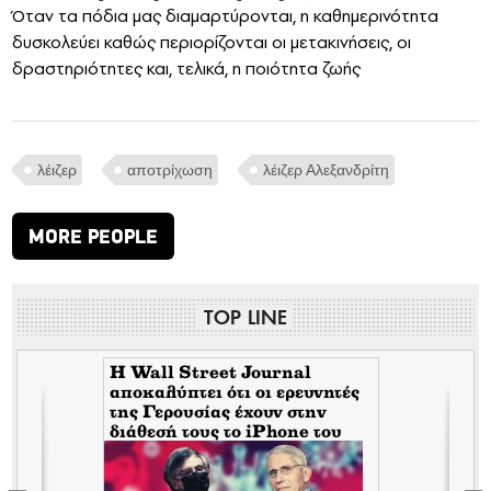
Όταν τα πόδια μας διαμαρτύρονται, η καθημερινότητα
δυσκολεύει καθώς περιορίζονται οι μετακινήσεις, οι
δραστηριότητες και, τελικά, η ποιότητα ζωής
λέιζερ
αποτρίχωση
λέιζερ Αλεξανδρίτη
MORE PEOPLE
TOP LINE
H Wall Street Journal
αποκαλύπτει ότι οι ερευνητές
της Γερουσίας έχουν στην
διάθεσή τους το iPhone του
Tony Fauci από την περίοδο
της πανδημίας. Τι σημαίνει