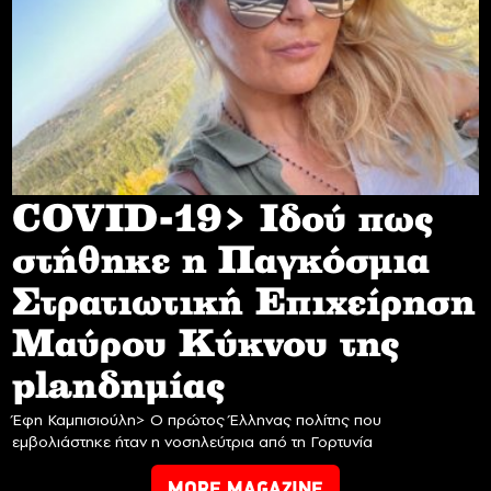
COVID-19> Iδού πως
στήθηκε η Παγκόσμια
Στρατιωτική Επιχείρηση
Mαύρου Κύκνου της
planδημίας
Έφη Καμπισιούλη> Ο πρώτος Έλληνας πολίτης που
εμβολιάστηκε ήταν η νοσηλεύτρια από τη Γορτυνία
MORE MAGAZINE