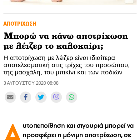
GOLDEN TRAVELLER
ΑΠΟΤΡΙΧΩΣΗ
SOOZIE’S FRIENDS
Μπορώ να κάνω αποτρίχωση
CULTURE
με λέιζερ το καλοκαίρι;
TASTELAND
Η αποτρίχωση με λέιζερ είναι ιδιαίτερα
αποτελεσματική στις τρίχες του προσώπου,
TECH
της μασχάλη, του μπικίνι και των ποδιών
HEALTH
3 ΑΥΓΟΥΣΤΟΥ 2020 08:08
MEDIALAND
DRIVE
Α
υτοπεποίθηση και σιγουριά μπορεί να
SPORTS
προσφέρει η μόνιμη αποτρίχωση, σε
DIA Y NOCHE