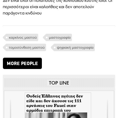
Δεν είναι όλοι οι πολύποδες της χοληδόχου κύστης ίδιοι. Οι
περισσότεροι είναι καλοήθεις και δεν αποτελούν
παράγοντα κινδύνου
καρκίνος μαστού
μαστογραφία
τομοσύνθεση μαστού
ψηφιακή μαστογραφία
MORE PEOPLE
TOP LINE
Ουδείς Έλληνας ηγέτης δεν
είδε και δεν άκουσε τις 111
αρνήσεις του Fauci στην
αρμόδια επιτροπή του
Κογκρέσου. Δείτε γιατί!