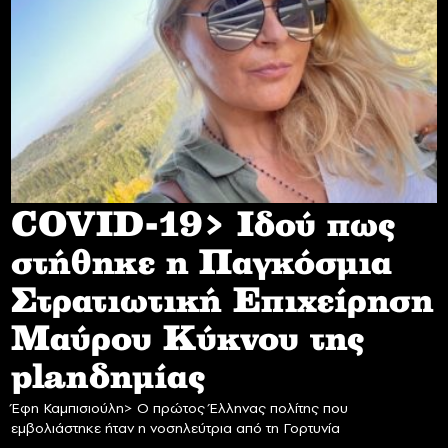
COVID-19> Iδού πως
στήθηκε η Παγκόσμια
Στρατιωτική Επιχείρηση
Mαύρου Κύκνου της
planδημίας
Έφη Καμπισιούλη> Ο πρώτος Έλληνας πολίτης που
εμβολιάστηκε ήταν η νοσηλεύτρια από τη Γορτυνία