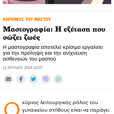
GOLDEN TRAVELLER
ΚΑΡΚΙΝΟΣ ΤΟΥ ΜΑΣΤΟΥ
SOOZIE’S FRIENDS
Μαστογραφία: Η εξέταση που
CULTURE
σώζει ζωές
TASTELAND
Η μαστογραφία αποτελεί κρίσιμο εργαλείο
για την πρόληψη και την ανίχνευση
TECH
ασθενειών του μαστού
HEALTH
11 ΙΟΥΛΙΟΥ 2024 10:07
MEDIALAND
DRIVE
Ο
κύριος λειτουργικός ρόλος του
SPORTS
γυναικείου στήθους είναι να παράγει
DIA Y NOCHE