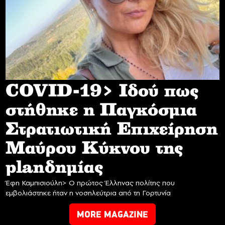
COVID-19> Iδού πως
στήθηκε η Παγκόσμια
Στρατιωτική Επιχείρηση
Mαύρου Κύκνου της
planδημίας
Έφη Καμπισιούλη> Ο πρώτος Έλληνας πολίτης που
εμβολιάστηκε ήταν η νοσηλεύτρια από τη Γορτυνία
MORE MAGAZINE