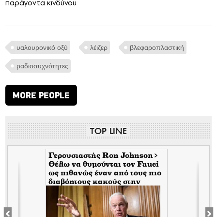
παράγοντα κινδύνου
υαλουρονικό οξύ
λέιζερ
βλεφαροπλαστική
ραδιοσυχνότητες
MORE PEOPLE
TOP LINE
Γερουσιαστής Ron Johnson>
Θέλω να θυμούνται τον Fauci
s
ως πιθανώς έναν από τους πιο
διαβόητους κακούς στην
αμερικανική ιστορία