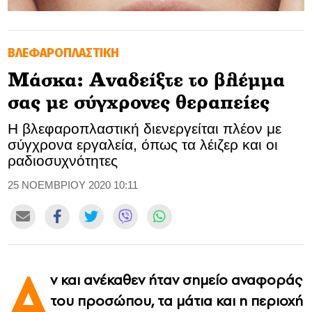
GOLDEN TRAVELLER
ΒΛΕΦΑΡΟΠΛΑΣΤΙΚΗ
SOOZIE’S FRIENDS
Μάσκα: Αναδείξτε το βλέμμα
CULTURE
σας με σύγχρονες θεραπείες
TASTELAND
Η βλεφαροπλαστική διενεργείται πλέον με
σύγχρονα εργαλεία, όπως τα λέιζερ και οι
TECH
ραδιοσυχνότητες
HEALTH
25 ΝΟΕΜΒΡΙΟΥ 2020 10:11
MEDIALAND
DRIVE
Α
ν και ανέκαθεν ήταν σημείο αναφοράς
SPORTS
του προσώπου, τα μάτια και η περιοχή
DIA Y NOCHE