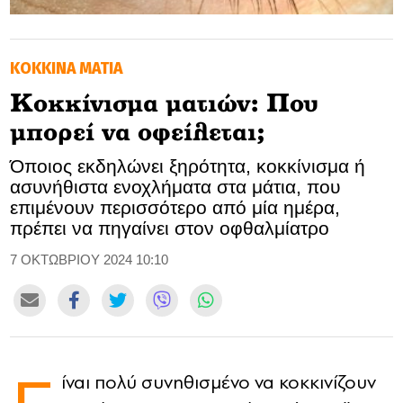
GOLDEN TRAVELLER
ΚΟΚΚΙΝΑ ΜΑΤΙΑ
SOOZIE’S FRIENDS
Κοκκίνισμα ματιών: Που
CULTURE
μπορεί να οφείλεται;
TASTELAND
Όποιος εκδηλώνει ξηρότητα, κοκκίνισμα ή
ασυνήθιστα ενοχλήματα στα μάτια, που
TECH
επιμένουν περισσότερο από μία ημέρα,
πρέπει να πηγαίνει στον οφθαλμίατρο
HEALTH
7 ΟΚΤΩΒΡΙΟΥ 2024 10:10
MEDIALAND
DRIVE
SPORTS
ίναι πολύ συνηθισμένο να κοκκινίζουν
DIA Y NOCHE