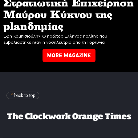
Στρατιωτική Επιχείρηση
Mαύρου Κύκνου της
planδημίας
Έφη Καμπισιούλη> Ο πρώτος Έλληνας πολίτης που
εμβολιάστηκε ήταν η νοσηλεύτρια από τη Γορτυνία
MORE MAGAZINE