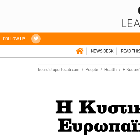
FOLLOW US
NEWS DESK
READ THI
kourdistoportocali.com
People
Health
Η Κυστικ
Η Κυστικ
Ευρωπαϊ