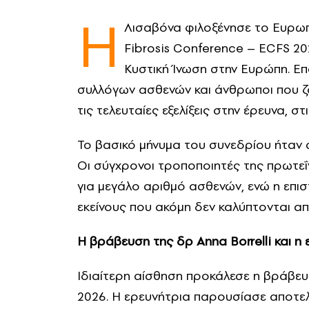
Η
Λισαβόνα φιλοξένησε το Ευρωπ
Fibrosis Conference – ECFS 20
Κυστική Ίνωση στην Ευρώπη. Επ
συλλόγων ασθενών και άνθρωποι που ζ
τις τελευταίες εξελίξεις στην έρευνα, σ
Το βασικό μήνυμα του συνεδρίου ήταν σ
Οι σύγχρονοι τροποποιητές της πρωτεΐν
για μεγάλο αριθμό ασθενών, ενώ η επισ
εκείνους που ακόμη δεν καλύπτονται απ
Η βράβευση της δρ
Anna
Borrelli
και η 
Ιδιαίτερη αίσθηση προκάλεσε η βράβευσ
2026. Η ερευνήτρια παρουσίασε αποτε