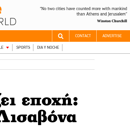
CONTACT
ADVERTISE
LE
SPORTS
DIA Y NOCHE
ει εποχή:
Λισαβόνα