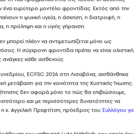
ον ένα ευρύτερο μοντέλο φροντίδας. Εκτός από την
παίνουν η ψυχική υγεία, η άσκηση, η διατροφή, η
ια, η πρόληψη και η υγιής γήρανση.
 δεν μπορεί πλέον να αντιμετωπίζεται μόνο ως
νόσος. Η σύγχρονη φροντίδα πρέπει να είναι ολιστική
ς ανάγκες κάθε ασθενούς.
υνεδρίου, ECFSC 2026 στη Λισαβόνα, αισθάνθηκα
κή μετάβαση για την κοινότητα της Κυστικής Ίνωσης.
ζήτησης δεν αφορά μόνο το πώς θα επιβιώσουμε,
ρισσότερο και με περισσότερες δυνατότητες να
 η κ. Αγγελική Πρεφτίτση, πρόεδρος του
Συλλόγου γι
βράβευση του καθηγητή Lutz Nährlich, τον οποίο έχ