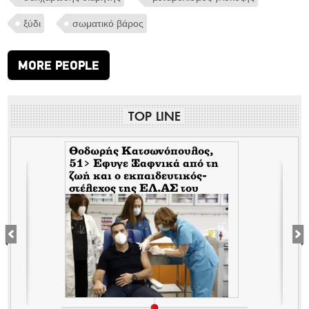
ξύδι
σωματικό βάρος
MORE PEOPLE
TOP LINE
Θοδωρής Κατσωνόπουλος,
51> Εφυγε Ξαφνικά από τη
ζωή και ο εκπαιδευτικός-
στέλεχος της EΛ.ΑΣ του
Τσίπρα, λίγο αφότου έφυγε
ξαφνικά και ο Ανδρέας
Μπρακούλιας, 55 του
Mέρα25