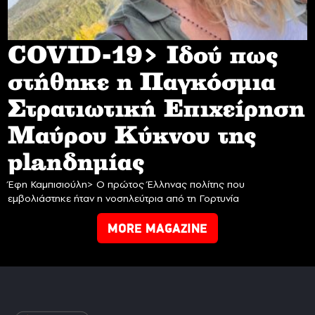
COVID-19> Iδού πως
στήθηκε η Παγκόσμια
Στρατιωτική Επιχείρηση
Mαύρου Κύκνου της
planδημίας
Έφη Καμπισιούλη> Ο πρώτος Έλληνας πολίτης που
εμβολιάστηκε ήταν η νοσηλεύτρια από τη Γορτυνία
MORE MAGAZINE