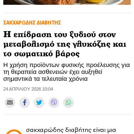
GOLDEN TRAVELLER
ΣΑΚΧΑΡΩΔΗΣ ΔΙΑΒΗΤΗΣ
SOOZIE’S FRIENDS
Η επίδραση του ξυδιού στον
CULTURE
μεταβολισμό της γλυκόζης και
TASTELAND
το σωματικό βάρος
Η χρήση προϊόντων φυσικής προέλευσης για
TECH
τη θεραπεία ασθενειών έχει αυξηθεί
σημαντικά τα τελευταία χρόνια
HEALTH
24 ΑΠΡΙΛΙΟΥ 2026 10:04
MEDIALAND
DRIVE
SPORTS
σακχαρώδης διαβήτης είναι μια
DIA Y NOCHE