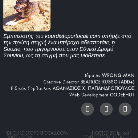
Εμπνευστής του kourdistoportocali.com υπήρξε από
την πρώτη στιγμή ένα υπέροχο αδεσποτάκι, η
Soozie, που τριγυρνούσε στον Εθνικό Δρυμό
Σουνίου, ως τη στιγμή που μας υιοθέτησε.
Iδρυτής
WRONG MAN
Creative Director
BEATRICE RUSSO (ADD+)
Ειδικός Σύμβουλος
ΑΘΑΝΑΣΙΟΣ Χ. ΠΑΠΑΝΔΡΟΠΟΥΛΟΣ
Web Development
CODEEHUT
©
KOURDISTOPORTOCALI.COM
HOSTED BY: IpHost |
2007 - 2026
DEVELOPED BY:
CodeeHut