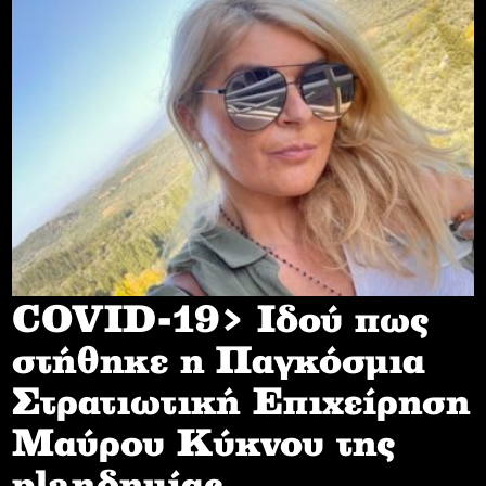
COVID-19> Iδού πως
στήθηκε η Παγκόσμια
Στρατιωτική Επιχείρηση
Mαύρου Κύκνου της