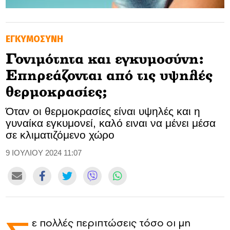
GOLDEN TRAVELLER
ΕΓΚΥΜΟΣΥΝΗ
SOOZIE’S FRIENDS
Γονιμότητα και εγκυμοσύνη:
CULTURE
Επηρεάζονται από τις υψηλές
TASTELAND
θερμοκρασίες;
Όταν οι θερμοκρασίες είναι υψηλές και η
TECH
γυναίκα εγκυμονεί, καλό ειναι να μένει μέσα
σε κλιματιζόμενο χώρο
HEALTH
9 ΙΟΥΛΙΟΥ 2024 11:07
MEDIALAND
DRIVE
SPORTS
ε πολλές περιπτώσεις τόσο οι μη
DIA Y NOCHE