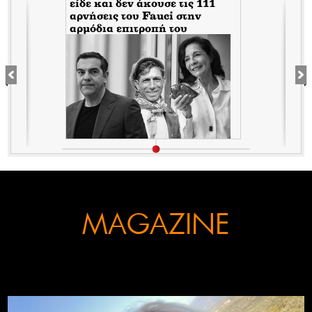
είδε και δεν άκουσε τις 111
αρνήσεις του Fauci στην
αρμόδια επιτροπή του
Κογκρέσου. Δείτε γιατί!
MAGAZINE