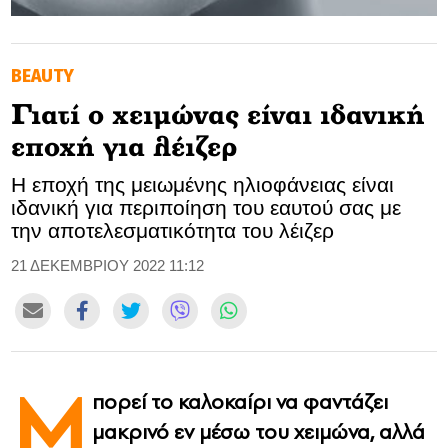
GOLDEN TRAVELLER
BEAUTY
SOOZIE’S FRIENDS
Γιατί ο χειμώνας είναι ιδανική
CULTURE
εποχή για λέιζερ
TASTELAND
Η εποχή της μειωμένης ηλιοφάνειας είναι
ιδανική για περιποίηση του εαυτού σας με
TECH
την αποτελεσματικότητα του λέιζερ
HEALTH
21 ΔΕΚΕΜΒΡΙΟΥ 2022 11:12
MEDIALAND
DRIVE
Μ
πορεί το καλοκαίρι να φαντάζει
SPORTS
μακρινό εν μέσω του χειμώνα, αλλά
DIA Y NOCHE