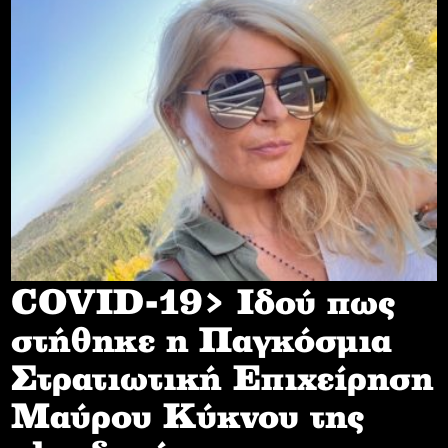
COVID-19> Iδού πως
στήθηκε η Παγκόσμια
Στρατιωτική Επιχείρηση
Mαύρου Κύκνου της