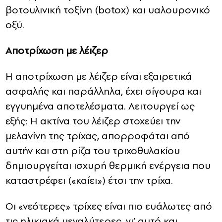
βοτουλινική τοξίνη (botox) και υαλουρονικό
οξύ.
Αποτρίχωση με λέιζερ
Η αποτρίχωση με λέιζερ είναι εξαιρετικά
ασφαλής και παράλληλα, έχει σίγουρα και
εγγυημένα αποτελέσματα. Λειτουργεί ως
εξής: Η ακτίνα του λέιζερ στοχεύει την
μελανίνη της τρίχας, απορροφάται από
αυτήν και στη ρίζα του τριχοθυλακίου
δημιουργείται ισχυρή θερμική ενέργεια που
καταστρέφει («καίει») έτσι την τρίχα.
Οι «νεότερες» τρίχες είναι πιο ευάλωτες από
τις ηλικιακά μεγαλύτερες, γι’ αυτό και