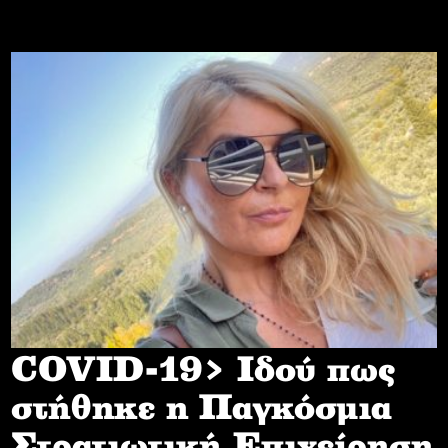
COVID-19> Iδού πως
στήθηκε η Παγκόσμια
Στρατιωτική Επιχείρηση