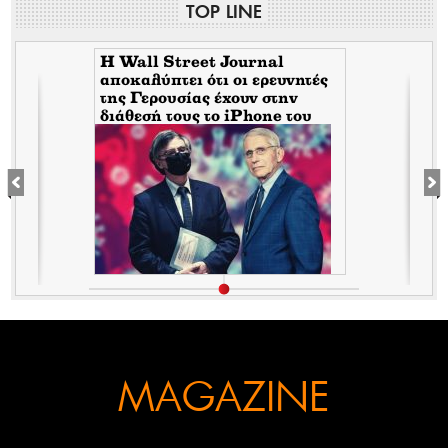
TOP LINE
H Wall Street Journal
αποκαλύπτει ότι οι ερευνητές
της Γερουσίας έχουν στην
διάθεσή τους το iPhone του
Tony Fauci από την περίοδο
της πανδημίας. Τι σημαίνει
αυτό για τον εμπλεκόμενο
Σωτήρη Τσιόδρα
MAGAZINE