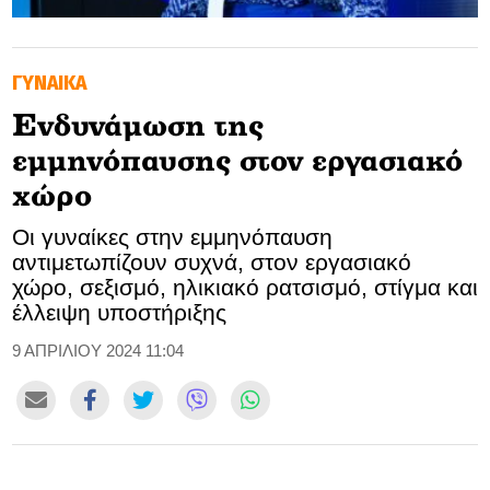
GOLDEN TRAVELLER
ΓΥΝΑΙΚΑ
SOOZIE’S FRIENDS
Ενδυνάμωση της
CULTURE
εμμηνόπαυσης στον εργασιακό
TASTELAND
χώρο
Οι γυναίκες στην εμμηνόπαυση
TECH
αντιμετωπίζουν συχνά, στον εργασιακό
χώρο, σεξισμό, ηλικιακό ρατσισμό, στίγμα και
HEALTH
έλλειψη υποστήριξης
MEDIALAND
9 ΑΠΡΙΛΙΟΥ 2024 11:04
DRIVE
SPORTS
DIA Y NOCHE