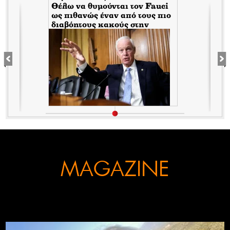
Θέλω να θυμούνται τον Fauci
s
ως πιθανώς έναν από τους πιο
διαβόητους κακούς στην
αμερικανική ιστορία
MAGAZINE