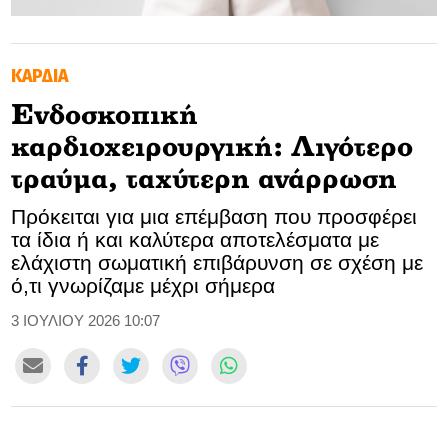
GOLDEN TRAVELLER
ΚΑΡΔΙΑ
SOOZIE’S FRIENDS
Ενδοσκοπική
CULTURE
καρδιοχειρουργική: Λιγότερο
TASTELAND
τραύμα, ταχύτερη ανάρρωση
Πρόκειται για μια επέμβαση που προσφέρει
TECH
τα ίδια ή και καλύτερα αποτελέσματα με
ελάχιστη σωματική επιβάρυνση σε σχέση με
HEALTH
ό,τι γνωρίζαμε μέχρι σήμερα
MEDIALAND
3 ΙΟΥΛΙΟΥ 2026 10:07
DRIVE
SPORTS
DIA Y NOCHE