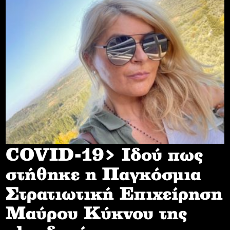
COVID-19> Iδού πως
στήθηκε η Παγκόσμια
Στρατιωτική Επιχείρηση
Mαύρου Κύκνου της