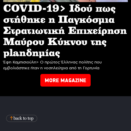
COVID-19> Iδού πως
στήθηκε η Παγκόσμια
Στρατιωτική Επιχείρηση
Mαύρου Κύκνου της
planδημίας
Έφη Καμπισιούλη> Ο πρώτος Έλληνας πολίτης που
εμβολιάστηκε ήταν η νοσηλεύτρια από τη Γορτυνία
MORE MAGAZINE