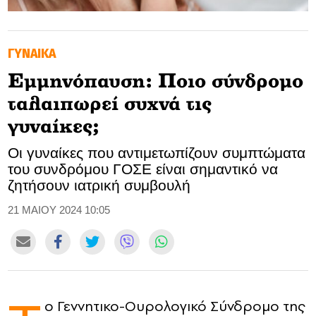
GOLDEN TRAVELLER
ΓΥΝΑΙΚΑ
SOOZIE’S FRIENDS
Εμμηνόπαυση: Ποιο σύνδρομο
CULTURE
ταλαιπωρεί συχνά τις
TASTELAND
γυναίκες;
Οι γυναίκες που αντιμετωπίζουν συμπτώματα
TECH
του συνδρόμου ΓΟΣΕ είναι σημαντικό να
ζητήσουν ιατρική συμβουλή
HEALTH
21 ΜΑΙΟΥ 2024 10:05
MEDIALAND
DRIVE
SPORTS
ο Γεννητικο-Ουρολογικό Σύνδρομο της
DIA Y NOCHE